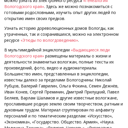
можно узнать из электронного ресурса
«Генеалогия
Вологодского края»
. Здесь же можно познакомиться с
готовыми родословными, изучить опыт других людей по
открытию имен своих предков.
Узнать историю дореволюционных домов Вологды, как
утраченных, так и сохранившихся, можно на электронном
ресурсе
«Этюды по вологдоведению»
.
В мультимедийной энциклопедии
«Выдающиеся люди
Вологодского края»
размещены материалы о жизни и
деятельности знаменитых вологжан, полные тексты их
произведений, фото, видео и аудиоматериалы.
Большинство имен, представленных в энциклопедии,
известны далеко за пределами Вологодчины: Николай
Рубцов, Валерий Гаврилин, Ольга Фокина, Семен Дежнёв,
Иван Конев, Сергей Преминин, Дмитрий Прилуцкий, Павел
Беляев, Варлам Шаламов и другие известные вологжане,
прославившие родную землю своим творчеством, ратным и
духовным трудом. Материал сгруппирован по алфавиту
персоналий и по тематическим разделам: «Искусство»,
«Экономика», «Государство. Общество. Армия», «Наука.
Медицина. Техника», «Религия. Церковь», «Литература.