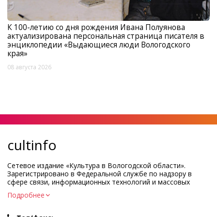
К 100-летию со дня рождения Ивана Полуянова
актуализирована персональная страница писателя в
энциклопедии «Выдающиеся люди Вологодского
края»
08 августа 2026
cultinfo
Сетевое издание «Культура в Вологодской области».
Зарегистрировано в Федеральной службе по надзору в
сфере связи, информационных технологий и массовых
коммуникаций.
Подробнее
Регистрационный номер и дата принятия решения о
регистрации: ЭЛ № ФС77-83275 от 19 мая 2022 г.