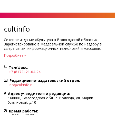
cultinfo
Сетевое издание «Культура в Вологодской области».
Зарегистрировано в Федеральной службе по надзору в
сфере связи, информационных технологий и массовых
коммуникаций.
Подробнее
Регистрационный номер и дата принятия решения о
регистрации: ЭЛ № ФС77-83275 от 19 мая 2022 г.
Тел/факс:
Учредитель КУ ВО «Информационно-аналитический центр
+7 (8172) 21-04-24
культуры»
Адрес учредителя и редакции: 160000, Вологодская обл., г.
Редакционно-издательский отдел:
Вологда, ул. Марии Ульяновой, д.10
rio@cultinfo.ru
Главный редактор — Легчанова Елена Григорьевна
Адрес учредителя и редакции:
Политика в отношении обработки персональных данных
160000, Вологодская обл., г. Вологда, ул. Марии
Ульяновой, д.10
При полном или частичном использовании информации
портала гиперссылка на cultinfo.ru обязательна.
Время работы:
Редакция не несет ответственности за достоверность