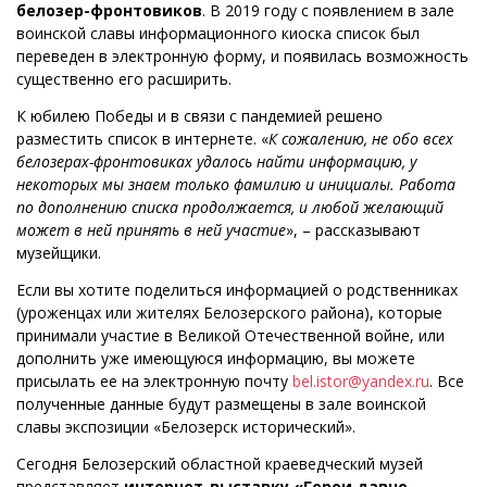
белозер-фронтовиков
. В 2019 году с появлением в зале
воинской славы информационного киоска список был
переведен в электронную форму, и появилась возможность
существенно его расширить.
К юбилею Победы и в связи с пандемией решено
разместить список в интернете. «
К сожалению, не обо всех
белозерах-фронтовиках удалось найти информацию, у
некоторых мы знаем только фамилию и инициалы. Работа
по дополнению списка продолжается, и любой желающий
может в ней принять в ней участие
», – рассказывают
музейщики.
Если вы хотите поделиться информацией о родственниках
(уроженцах или жителях Белозерского района), которые
принимали участие в Великой Отечественной войне, или
дополнить уже имеющуюся информацию, вы можете
присылать ее на электронную почту
bel.istor@yandex.ru
. Все
полученные данные будут размещены в зале воинской
славы экспозиции «Белозерск исторический».
Сегодня Белозерский областной краеведческий музей
представляет
интернет-выставку «Герои давно