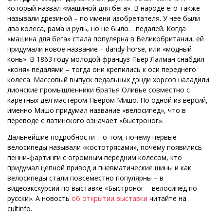
который назвал «машиной для бега». В народе его также
называли дрезиной – по имени изобретателя. У нее были
два колеса, рама и руль, но не было… педалей. Когда
«машина для бега» стала популярна в Великобритании, ей
придумали новое название –
dandy
-horse
, или «модный
конь». В 1863 году молодой француз Пьер Лалман снабдил
«коня» педалями – тогда они крепились к оси переднего
колеса. Массовый выпуск педальных дэнди хорсов наладили
лионские промышленники братья Оливье совместно с
каретных дел мастером Пьером Мишо. По одной из версий,
именно Мишо придумал название «велосипед», что в
переводе с латинского означает «быстроног».
Дальнейшие подробности – о том, почему первые
велосипеды называли «костотрясами», почему появились
пенни-фартинги с огромным передним колесом, кто
придумал цепной привод и пневматические шины и как
велосипеды стали повсеместно популярны – в
видеоэкскурсии по выставке «Быстроног – велосипед по-
русски». А новость
об открытии выставки
читайте на
cultinfo.