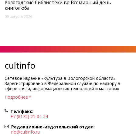
вологодские библиотеки во Всемирный день
книголюба
09 августа 2026
cultinfo
Сетевое издание «Культура в Вологодской области».
Зарегистрировано в Федеральной службе по надзору в
сфере связи, информационных технологий и массовых
коммуникаций.
Подробнее
Регистрационный номер и дата принятия решения о
регистрации: ЭЛ № ФС77-83275 от 19 мая 2022 г.
Тел/факс:
Учредитель КУ ВО «Информационно-аналитический центр
+7 (8172) 21-04-24
культуры»
Адрес учредителя и редакции: 160000, Вологодская обл., г.
Редакционно-издательский отдел:
Вологда, ул. Марии Ульяновой, д.10
rio@cultinfo.ru
Главный редактор — Легчанова Елена Григорьевна