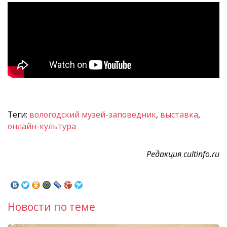
Теги:
вологодский музей-заповедник
,
выставка
,
онлайн-культура
Редакция cultinfo.ru
Новости по теме