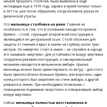
начале прошлого столетия, была выявлена в ходе
экспедиции еще в 1979 году, однако в музей попала только
в 2011-м, уже после обрушения, когда возникла угроза ее
физической утраты.
Это
мельница-столбовка на ряже
. Главная ее
особенность в том, что в основании находится крепкое
бревно – столб, служащий опорой всей конструкции и
являющийся ее центральной осью. Столб обожжен для
защиты от гниения и врыт в землю на глубину около трех
метров. Он намертво стоит в земле – не случайно в народе
его называли «мертвяк». Для устойчивости вокруг мертвяка
сооружена ряжевая конструкция, а сам мукомольный
механизм находится в мельничном амбаре. Крылья
мельницы можно было ориентировать по ветру – для этого
было приспособлено большое бревно, или воротило, один
конец которого был закреплен на стене амбара, а другой
упирался в землю. При необходимости мельник с
помощником поднимали «воротило» и поворачивали амбар
вокруг мертвяка.
Сейчас
мельница полностью восстановлена и