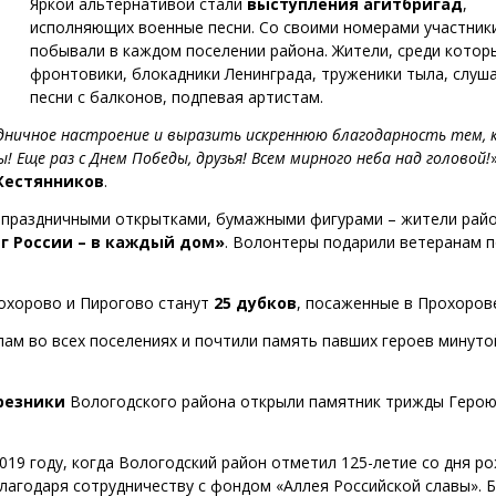
Яркой альтернативой стали
выступления агитбригад
,
исполняющих военные песни. Со своими номерами участник
побывали в каждом поселении района. Жители, среди котор
фронтовики, блокадники Ленинграда, труженики тыла, слуш
песни с балконов, подпевая артистам.
здничное настроение и выразить искреннюю благодарность тем, 
! Еще раз с Днем Победы, друзья! Всем мирного неба над головой!
Жестянников
.
, праздничными открытками, бумажными фигурами – жители рай
г России – в каждый дом»
. Волонтеры подарили ветеранам 
охорово и Пирогово станут
25 дубков
, посаженные в Прохоров
лам во всех поселениях и почтили память павших героев минуто
резники
Вологодского района открыли памятник трижды Геро
019 году, когда Вологодский район отметил 125-летие со дня р
лагодаря сотрудничеству с фондом «Аллея Российской славы». 