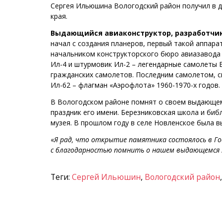
Сергея Ильюшина Вологодский район получил в д
края.
Выдающийся авиаконструктор, разработчик
начал с создания планеров, первый такой аппара
начальником конструкторского бюро авиазавода
Ил-4 и штурмовик Ил-2 – легендарные самолеты 
гражданских самолетов. Последним самолетом, 
Ил-62 – флагман «Аэрофлота» 1960-1970-х годов.
В Вологодском районе помнят о своем выдающем
праздник его имени. Березниковская школа и би
музея. В прошлом году в селе Новленское была 
«
Я рад, что открытие памятника состоялось в Год
с благодарностью помнить о нашем выдающемся 
Теги:
Сергей Ильюшин
,
Вологодский район