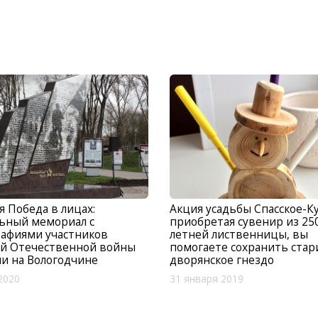
я Победа в лицах:
Акция усадьбы Спасское-К
ьный мемориал с
приобретая сувенир из 25
рафиями участников
летней лиственницы, вы
ой Отечественной войны
помогаете сохранить ста
и на Вологодчине
дворянское гнездо
2020
31 января 2019