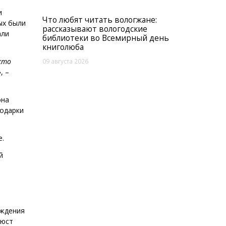
и
Что любят читать вологжане:
ых были
рассказывают вологодские
али
библиотеки во Всемирный день
книголюба
кто
09 августа 2026
», –
она
подарки
е.
й
ю
ождения
Бюст