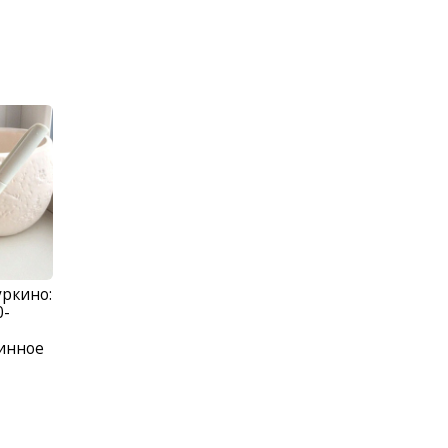
уркино:
0-
ринное