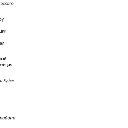
арского
ру
щик
ал
ный
озиция
. Будем
района