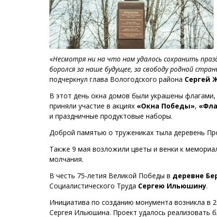
«
Несмотря ни на что нам удалось сохранить пра
боролся за наше будущее, за свободу родной страны
подчеркнул глава Вологодского района
Сергей 
В этот день окна домов были украшены флагами
приняли участие в акциях
«Окна Победы»
,
«Фла
и праздничные продуктовые наборы.
Доброй памятью о тружениках тыла деревень Пр
Также 9 мая возложили цветы и венки к мемориа
молчания.
В честь 75-летия Великой Победы в
деревне Бе
Социалистического Труда
Сергею Ильюшину
.
Инициатива по созданию монумента возникла в 2
Сергея Ильюшина. Проект удалось реализовать б