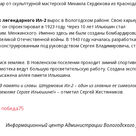
ар от скульптурной мастерской Михаила Сердюкова из Краснод
 легендарного Ил-2
вырос в Вологодском районе. Свою карье
т он спроектировал в 1923 году. Через 10 лет Ильюшин стал
 им. Менжинского. Именно здесь им были созданы бомбардиров
Великой Отечественной войны. В 1943 году началась разработка
сконструированным под руководством Сергея Владимировича, ст
ся земляке. В Новленском поселении проходит зимний спортив
блиотека ведут большую просветительскую работу. Создана эксп
высажена аллея памяти Ильюшина.
 памяти и славы. Штурмовик Ил-2 – один из главных ее символов
земляке Сергее Ильюшине!
» – отметил Сергей Жестянников.
,
победа75
Информационный центр Администрации Вологодского 