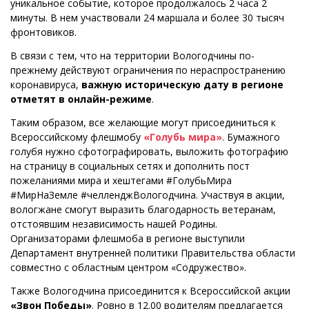
уникальное событие, которое продолжалось 2 часа 2
минуты. В нем участвовали 24 маршала и более 30 тысяч
фронтовиков.
В связи с тем, что на территории Вологодчины по-
прежнему действуют ограничения по нераспространению
коронавируса,
важную историческую дату в регионе
отметят в онлайн-режиме
.
Таким образом, все желающие могут присоединиться к
Всероссийскому флешмобу
«Голубь мира»
. Бумажного
голубя нужно сфотографировать, выложить фотографию
на страницу в социальных сетях и дополнить пост
пожеланиями мира и хештегами #ГолубьМира
#МирНаЗемле #челленджВологодчина. Участвуя в акции,
вологжане смогут выразить благодарность ветеранам,
отстоявшим независимость нашей Родины.
Организаторами флешмоба в регионе выступили
Департамент внутренней политики Правительства области
совместно с областным центром «Содружество».
Также Вологодчина присоединится к Всероссийской акции
«Звон Победы»
. Ровно в 12.00 водителям предлагается