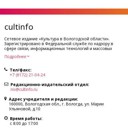
cultinfo
Сетевое издание «Культура в Вологодской области».
Зарегистрировано в Федеральной службе по надзору в
сфере связи, информационных технологий и массовых
коммуникаций.
Подробнее
Регистрационный номер и дата принятия решения о
регистрации: ЭЛ № ФС77-83275 от 19 мая 2022 г.
Тел/факс:
Учредитель КУ ВО «Информационно-аналитический центр
+7 (8172) 21-04-24
культуры»
Адрес учредителя и редакции: 160000, Вологодская обл., г.
Редакционно-издательский отдел:
Вологда, ул. Марии Ульяновой, д.10
rio@cultinfo.ru
Главный редактор — Легчанова Елена Григорьевна
Адрес учредителя и редакции:
Политика в отношении обработки персональных данных
160000, Вологодская обл., г. Вологда, ул. Марии
Ульяновой, д.10
При полном или частичном использовании информации
портала гиперссылка на cultinfo.ru обязательна.
Время работы:
Редакция не несет ответственности за достоверность
с 8:00 до 17:00
информации, содержащейся в рекламных объявлениях.