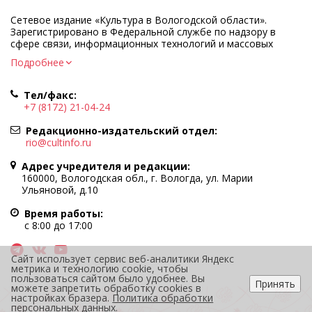
Сетевое издание «Культура в Вологодской области».
Зарегистрировано в Федеральной службе по надзору в
сфере связи, информационных технологий и массовых
коммуникаций.
Подробнее
Регистрационный номер и дата принятия решения о
регистрации: ЭЛ № ФС77-83275 от 19 мая 2022 г.
Тел/факс:
Учредитель КУ ВО «Информационно-аналитический центр
+7 (8172) 21-04-24
культуры»
Адрес учредителя и редакции: 160000, Вологодская обл., г.
Редакционно-издательский отдел:
Вологда, ул. Марии Ульяновой, д.10
rio@cultinfo.ru
Главный редактор — Легчанова Елена Григорьевна
Адрес учредителя и редакции:
Политика в отношении обработки персональных данных
160000, Вологодская обл., г. Вологда, ул. Марии
Ульяновой, д.10
При полном или частичном использовании информации
портала гиперссылка на cultinfo.ru обязательна.
Время работы:
Редакция не несет ответственности за достоверность
с 8:00 до 17:00
информации, содержащейся в рекламных объявлениях.
12+
Сайт использует сервис веб-аналитики Яндекс
метрика и технологию cookie, чтобы
пользоваться сайтом было удобнее. Вы
Принять
можете запретить обработку cookies в
настройках бразера.
Политика обработки
персональных данных
.