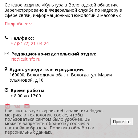
Сетевое издание «Культура в Вологодской области».
Зарегистрировано в Федеральной службе по надзору в
сфере связи, информационных технологий и массовых
коммуникаций.
Подробнее
Регистрационный номер и дата принятия решения о
регистрации: ЭЛ № ФС77-83275 от 19 мая 2022 г.
Тел/факс:
Учредитель КУ ВО «Информационно-аналитический центр
+7 (8172) 21-04-24
культуры»
Адрес учредителя и редакции: 160000, Вологодская обл., г.
Редакционно-издательский отдел:
Вологда, ул. Марии Ульяновой, д.10
rio@cultinfo.ru
Главный редактор — Легчанова Елена Григорьевна
Адрес учредителя и редакции:
Политика в отношении обработки персональных данных
160000, Вологодская обл., г. Вологда, ул. Марии
Ульяновой, д.10
При полном или частичном использовании информации
портала гиперссылка на cultinfo.ru обязательна.
Время работы:
Редакция не несет ответственности за достоверность
с 8:00 до 17:00
информации, содержащейся в рекламных объявлениях.
12+
Сайт использует сервис веб-аналитики Яндекс
метрика и технологию cookie, чтобы
пользоваться сайтом было удобнее. Вы
Принять
можете запретить обработку cookies в
настройках бразера.
Политика обработки
персональных данных
.