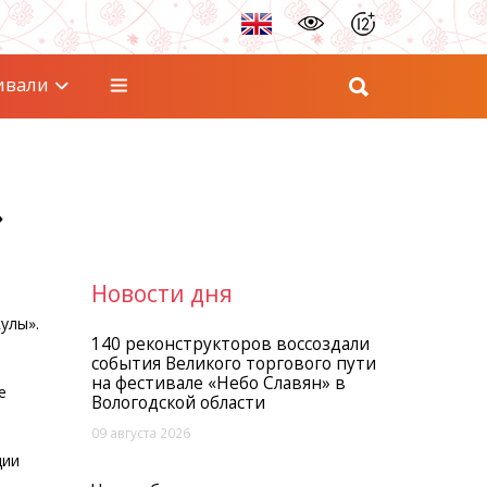
ивали
»
Новости дня
улы».
140 реконструкторов воссоздали
события Великого торгового пути
на фестивале «Небо Славян» в
е
Вологодской области
09 августа 2026
ции