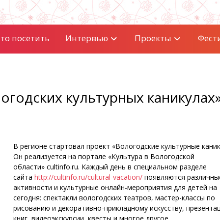
то посетить
Интервью
Проекты
Фест
логодских культурных каникулах
В регионе стартовал проект «Вологодские культурные каник
Он реализуется на портале «Культура в Вологодской
области» cultinfo.ru. Каждый день в специальном разделе
сайта
http://cultinfo.ru/cultural-vacation/
появляются различны
активности и культурные онлайн-мероприятия для детей на
сегодня: спектакли вологодских театров, мастер-классы по
рисованию и декоративно-прикладному искусству, презента
книг, видеоэкскурсии, квесты и многое другое.