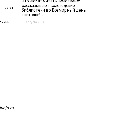
Что любят читать вологжане:
рассказывают вологодские
льников
библиотеки во Всемирный день
книголюба
ойкий
09 августа 2026
;
tinfo.ru