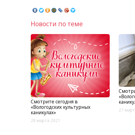
Новости по теме
Смотри
«Волог
Смотрите сегодня в
канику
«Вологодских культурных
27 март
каникулах»
28 марта 2021