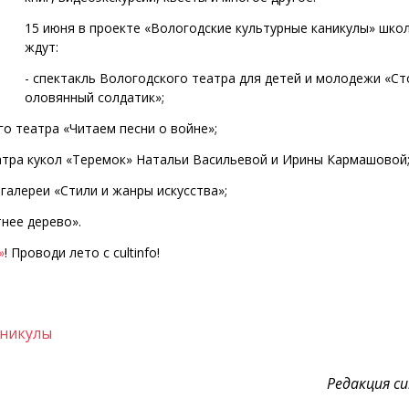
15 июня в проекте «Вологодские культурные каникулы» шко
ждут:
- спектакль Вологодского театра для детей и молодежи «Ст
оловянный солдатик»;
о театра «Читаем песни о войне»;
еатра кукол «Теремок» Натальи Васильевой и Ирины Кармашовой
галереи «Стили и жанры искусства»;
тнее дерево».
»
! Проводи лето с cultinfo!
аникулы
Редакция cul