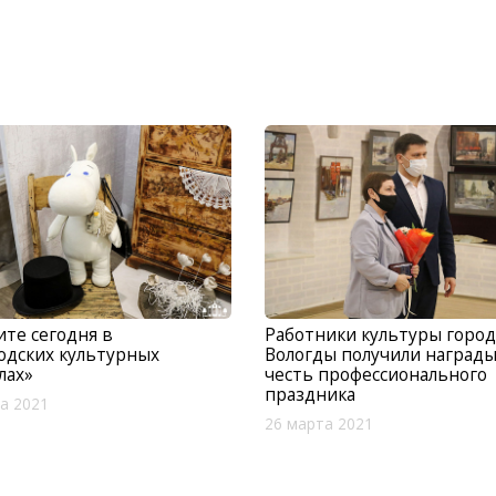
те сегодня в
Работники культуры город
одских культурных
Вологды получили награды
лах»
честь профессионального
праздника
а 2021
26 марта 2021