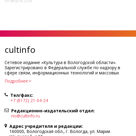
09 августа 2026
cultinfo
Сетевое издание «Культура в Вологодской области».
Зарегистрировано в Федеральной службе по надзору в
сфере связи, информационных технологий и массовых
коммуникаций.
Подробнее
Регистрационный номер и дата принятия решения о
регистрации: ЭЛ № ФС77-83275 от 19 мая 2022 г.
Тел/факс:
Учредитель КУ ВО «Информационно-аналитический центр
+7 (8172) 21-04-24
культуры»
Адрес учредителя и редакции: 160000, Вологодская обл., г.
Редакционно-издательский отдел:
Вологда, ул. Марии Ульяновой, д.10
rio@cultinfo.ru
Главный редактор — Легчанова Елена Григорьевна
Адрес учредителя и редакции:
Политика в отношении обработки персональных данных
160000, Вологодская обл., г. Вологда, ул. Марии