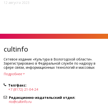
12 августа 2023
cultinfo
Сетевое издание «Культура в Вологодской области».
Зарегистрировано в Федеральной службе по надзору в
сфере связи, информационных технологий и массовых
коммуникаций.
Подробнее
Регистрационный номер и дата принятия решения о
регистрации: ЭЛ № ФС77-83275 от 19 мая 2022 г.
Тел/факс:
Учредитель КУ ВО «Информационно-аналитический центр
+7 (8172) 21-04-24
культуры»
Адрес учредителя и редакции: 160000, Вологодская обл., г.
Редакционно-издательский отдел:
Вологда, ул. Марии Ульяновой, д.10
rio@cultinfo.ru
Главный редактор — Легчанова Елена Григорьевна