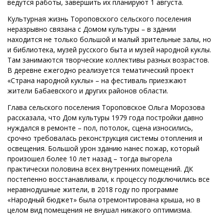
ведутся работы, завершить их планируют 1 августа.
Культурная жизнь Тороповского сельского поселения
неразрывно связана с Домом культуры – в здании
находится не только большой и малый зрительные залы, но
и библиотека, музей русского быта и музей народной куклы.
Там занимаются творческие коллективы разных возрастов.
В деревне ежегодно реализуется тематический проект
«Страна народной куклы» – на фестиваль приезжают
жители Бабаевского и других районов области.
Глава сельского поселения Тороповское Ольга Морозова
рассказала, что Дом культуры 1979 года постройки давно
нуждался в ремонте – пол, потолок, сцена износились,
срочно требовалась реконструкция системы отопления и
освещения. Большой урон зданию нанес пожар, который
произошел более 10 лет назад – тогда выгорела
практически половина всех внутренних помещений. ДК
постепенно восстанавливали, к процессу подключились все
неравнодушные жители, в 2018 году по программе
«Народный бюджет» была отремонтирована крыша, но в
целом вид помещения не внушал никакого оптимизма.