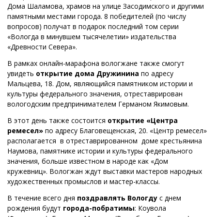
Дома Шаламова, храмов на улице Засодимского и другими
памятными местами города. 8 победителей (по числу
вопросов) получат в подарок последний том серии
«Вологда в минувшем тысячелетии» издательства
«Древности Севера».
В рамках онлайн-марафона вологжане также смогут
увидеть
открытие дома Дружинина
по адресу
Мальцева, 18. Дом, являющийся памятником истории и
культуры федерального значения, отреставрирован
вологодским предпринимателем Германом Якимовым.
В этот день также состоится
открытие «Центра
ремесел»
по адресу Благовещенская, 20.
«Центр ремесел»
располагается в отреставрированном доме крестьянина
Наумова, памятнике истории и культуры федерального
значения, больше известном в народе как «Дом
кружевниц».
Вологжан ждут выставки мастеров народных
художественных промыслов и мастер-классы.
В течение всего дня
поздравлять Вологду
с днем
рождения будут
города-побратимы
: Коувола