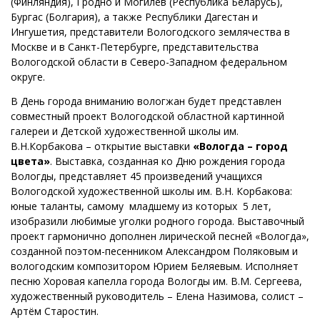
(Финляндия), Гродно и Могилев (Республика Беларусь),
Бургас (Болгария), а также Республики Дагестан и
Ингушетия, представители Вологодского землячества в
Москве и в Санкт-Петербурге, представительства
Вологодской области в Северо-Западном федеральном
округе.
В День города вниманию вологжан будет представлен
совместный проект Вологодской областной картинной
галереи и Детской художественной школы им.
В.Н.Корбакова – открытие выставки
«Вологда – город
цвета»
. Выставка, созданная ко Дню рождения города
Вологды, представляет 45 произведений учащихся
Вологодской художественной школы им. В.Н. Корбакова:
юные таланты, самому младшему из которых 5 лет,
изобразили любимые уголки родного города. Выставочный
проект гармонично дополнен лирической песней «Вологда»,
созданной поэтом-песенником Александром Поляковым и
вологодским композитором Юрием Беляевым. Исполняет
песню Хоровая капелла города Вологды им. В.М. Сергеева,
художественный руководитель – Елена Назимова, солист –
Артём Старостин.