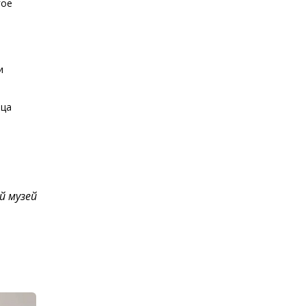
гое
и
нца
й музей