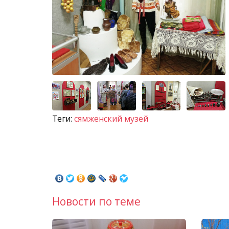
Теги:
сямженский музей
Новости по теме