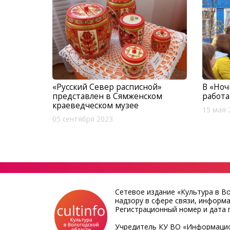
«Русский Север расписной»
В «Ноч
представлен в Сямженском
работа
краеведческом музее
15 мая 
05 сентября 2023
Сетевое издание «Культура в В
надзору в сфере связи, информ
Регистрационный номер и дата п
Учредитель КУ ВО «Информацио