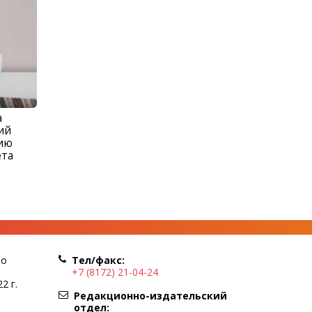
а
ий
рию
ета
по
Тел/факс:
+7 (8172) 21-04-24
2 г.
Редакционно-издательский
отдел: