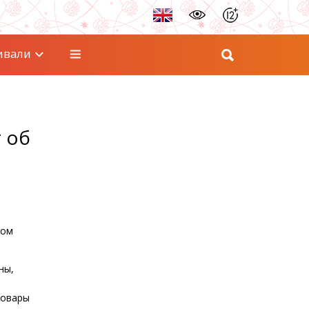
ивали
 об
ком
ны,
товары