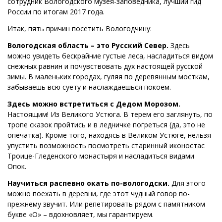
сотрудник Вологодского музея-заповедника, лучший гид
России по итогам 2017 года.
Итак, пять причин посетить Вологодчину:
Вологодская область – это Русский Север.
Здесь
можно увидеть бескрайние густые леса, насладиться видом
снежных равнин и почувствовать дух настоящей русской
зимы. В маленьких городах, гуляя по деревянным мосткам,
забываешь всю суету и наслаждаешься покоем.
Здесь можно встретиться с Дедом Морозом.
Настоящим! Из Великого Устюга. В терем его заглянуть, по
тропе сказок пройтись и в ледничке погреться (да, это не
опечатка). Кроме того, находясь в Великом Устюге, нельзя
упустить возможность посмотреть старинный иконостас
Троице-Гледенского монастыря и насладиться видами
Опок.
Научиться распевно окать по-вологодски.
Для этого
можно поехать в деревни, где этот чудный говор по-
прежнему звучит. Или репетировать рядом с памятником
букве «О» – вдохновляет, мы гарантируем.