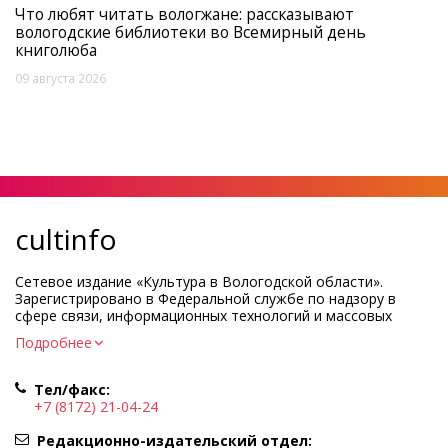
Что любят читать вологжане: рассказывают
вологодские библиотеки во Всемирный день
книголюба
09 августа 2026
cultinfo
Сетевое издание «Культура в Вологодской области».
Зарегистрировано в Федеральной службе по надзору в
сфере связи, информационных технологий и массовых
коммуникаций.
Подробнее
Регистрационный номер и дата принятия решения о
регистрации: ЭЛ № ФС77-83275 от 19 мая 2022 г.
Тел/факс:
Учредитель КУ ВО «Информационно-аналитический центр
+7 (8172) 21-04-24
культуры»
Адрес учредителя и редакции: 160000, Вологодская обл., г.
Редакционно-издательский отдел: