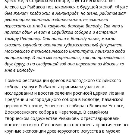
Здесь же, в Софийском соборе, спустя несколько лет
Александр Рыбаков познакомился с будущей женой. «
Я уже
был женат, когда жил в Ленинграде, но жена, работавшая
редактором элитного издательства, не захотела
переехать со мной в какую-то далекую Вологду. Так что я
приехал один. И вот в Софийском соборе я и встретил
Тамару Петровну. Она попала в Вологду тоже, можно
сказать, случайно: окончила художественный факультет
Московского технологического института, приехала сюда
на практику. И вот мы встретились, как-то пригляделись
друг другу, и на следующий год она переехала из Москвы ко
мне в Вологду
».
Помимо реставрации фресок вологодского Софийского
собора, супруги Рыбаковы принимали участие в
исследовании и восстановлении росписей церкви Иоанна
Предтечи и Богородицкого собора в Вологде, Казанской
церкви в Устюжне, Успенского собора в Великом Устюге,
Воскресенского собора в Череповце. В семейном
творческом содружестве Рыбаковы отреставрировали
множество икон. С их помощью построены практически все
крупные экспозиции древнерусского искусства в музеях