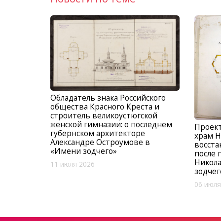
Обладатель знака Российского
общества Красного Креста и
строитель великоустюгской
женской гимназии: о последнем
Проек
губернском архитекторе
храм Н
Александре Остроумове в
восст
«Имени зодчего»
после 
Никола
11 июля 2026
зодчег
06 июля