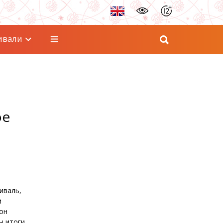
ивали
ое
иваль,
и
он
ы итоги