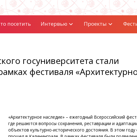
то посетить
Интервью
Проекты
Фест
кого госуниверситета стали
 рамках фестиваля «Архитектурн
«Архитектурное наследие» – ежегодный Всероссийский фест
где решаются вопросы сохранения, реставрации и адаптаци
объектов культурно-исторического достояния. В этом году 
прошел в Калининграде. В рамках фестиваля были подведен