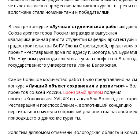
четырех ключевых профессиональных конкурсов, в трех из н
вологжане стали номинантами и победителями.
В смотре-конкурсе
«Лучшая студенческая работа»
дипл
Союза архитекторов России награждена выпускная
квалификационная работа студентки кафедры архитектуры 
градостроительства ВоГУ Елены Стрельцовой, представля
проект «Реставрация дома по адресу г. Вологда, ул. Бурмаги
15». Научным руководителем выступила профессор Вологод
государственного университета Ирина Белоярская.
Самое большое количество работ было представлено на см
конкурс
«Лучший объект сохранения и развития»
– бол
проектов со всей России.
Бронзовый диплом
получил
проект «Колокольня, XVI–XIX вв. ансамбля Вологодского кре
Реставрация и приспособление», воплотивший концепцию
вертикального музея и открывший для осмотра часовой мех
приводящего в движение куранты.
Золотым дипломом отмечены Вологодская область и Комит