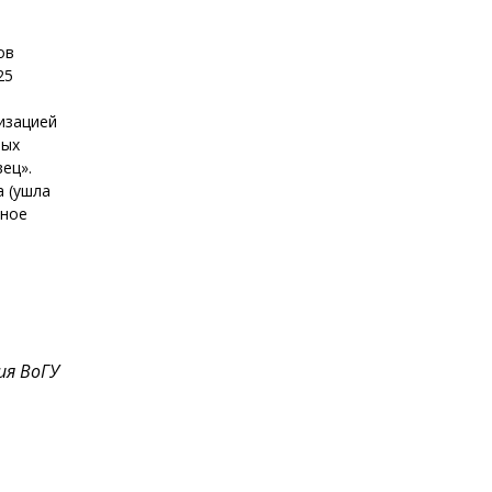
ов
25
изацией
ных
ец».
а (ушла
рное
я ВоГУ