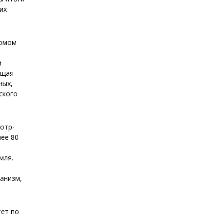
их
омом
и
ющая
ных,
ского
отр-
ее 80
мля.
анизм,
ет по