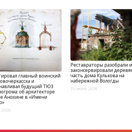
Реставраторы разобрали и
законсервировали деревя
часть дома Кулькова на
тировал главный воинский
набережной Вологды
овочеркасска и
анавливал будущий ТЮЗ
25 июня 2026
погрома: об архитекторе
е Анохине в «Имени
о»
 2026