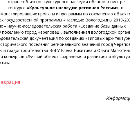
охране объектов культурного наследия области в смотре-
конкурсе
«Культурное наследие регионов России»
, в
демонстрировавших проекты и программы по сохранению объект
мках государственной программы «Наследие Вологодчины 2018-20
их – научно-исследовательская работа «Создание базы данных
у поселению город Череповец», выполненная вологодской орган
едовательская документация по созданию «Типовых архитектур
исторического поселения регионального значения город Черепов
ы и градостроительства ВоГУ Елена Никитина и Ольга Малютин
ля конкурсов «Лучший объект сохранения и развития» и «Культу
итина.
таврация
Информаци