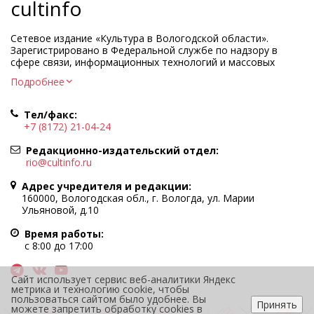
cultinfo
Сетевое издание «Культура в Вологодской области».
Зарегистрировано в Федеральной службе по надзору в
сфере связи, информационных технологий и массовых
коммуникаций.
Подробнее
Регистрационный номер и дата принятия решения о
регистрации: ЭЛ № ФС77-83275 от 19 мая 2022 г.
Тел/факс:
Учредитель КУ ВО «Информационно-аналитический центр
+7 (8172) 21-04-24
культуры»
Адрес учредителя и редакции: 160000, Вологодская обл., г.
Редакционно-издательский отдел:
Вологда, ул. Марии Ульяновой, д.10
rio@cultinfo.ru
Главный редактор — Легчанова Елена Григорьевна
Адрес учредителя и редакции:
Политика в отношении обработки персональных данных
160000, Вологодская обл., г. Вологда, ул. Марии
Ульяновой, д.10
При полном или частичном использовании информации
портала гиперссылка на cultinfo.ru обязательна.
Время работы:
Редакция не несет ответственности за достоверность
с 8:00 до 17:00
информации, содержащейся в рекламных объявлениях.
12+
Сайт использует сервис веб-аналитики Яндекс
метрика и технологию cookie, чтобы
пользоваться сайтом было удобнее. Вы
Принять
можете запретить обработку cookies в