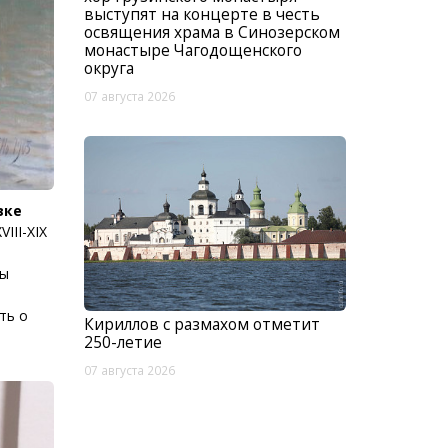
выступят на концерте в честь
освящения храма в Синозерском
монастыре Чагодощенского
округа
07 августа 2026
вке
III-XIX
ны
ть о
Кириллов с размахом отметит
250-летие
07 августа 2026