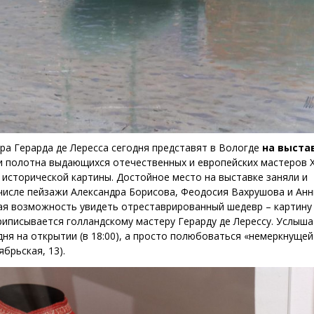
а Герарда де Лересса сегодня представят в Вологде
на выста
и полотна выдающихся отечественных и европейских мастеров XV
 исторической картины. Достойное место на выставке заняли и
 числе пейзажи Александра Борисова, Феодосия Вахрушова и Ан
ьная возможность увидеть отреставрированный шедевр – картину
риписывается голландскому мастеру Герарду де Лерессу. Услыша
ня на открытии (в 18:00), а просто полюбоваться «немеркнущей
брьская, 13).