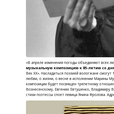
«В апреле изменения погоды объединяют всех лю
музыкальную композицию к 85-летию со дн
Век ХХ». Насладиться поэзией вологжане смогут 
любви, о жизни, о весне в исполнении Марины М
композиции будет посвящен трепетному отношени
Вознесенскому, Евгению Евтушенко, Владимиру Вы
стихи поэтессы споет певица Янина Фролова. Адрес