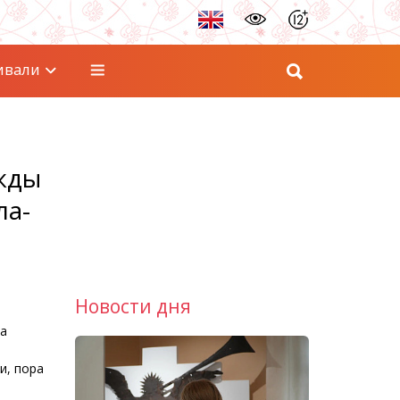
ивали
ежды
ла-
Новости дня
ва
и, пора