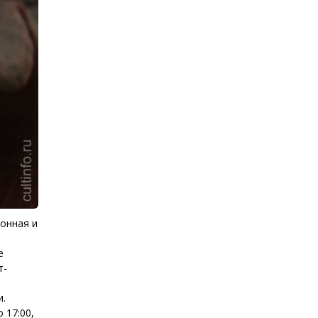
онная и
е
т-
и.
 17:00,