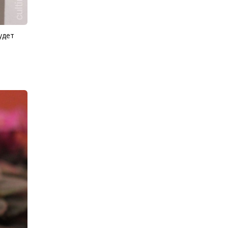
удет
е