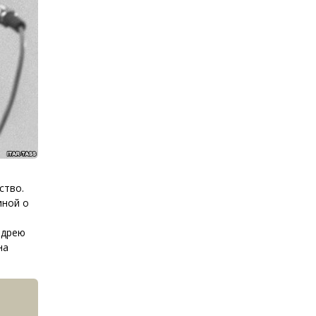
ство.
иной о
ндрею
на