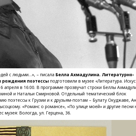
дей с людьми…», – писала
Белла Ахмадулина. Литературно-
я рождения поэтессы
подготовили в музее «Литература. Искус
16 апреля в 16:00. В программе прозвучат строки Беллы Ахмадул
ухиной и Натальи Смирновой. Отдельный тематический блок
ю поэтессы к Грузии и к друзьям-поэтам – Булату Окуджаве, А
соцкому. «Романс о романсе», «По улице моей» и другие песни 
 музея: Вологда, ул. Герцена, 36.