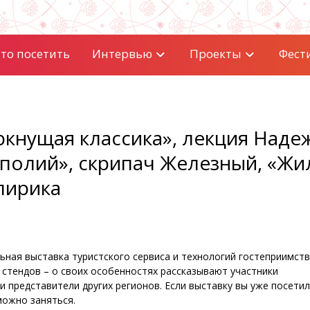
то посетить
Интервью
Проекты
Фест
ркнущая классика», лекция Над
нполий», скрипач Железный, «Жи
лирика
ьная выставка туристского сервиса и технологий гостеприимст
 стендов – о своих особенностях рассказывают участники
 представители других регионов. Если выставку вы уже посетил
можно заняться.