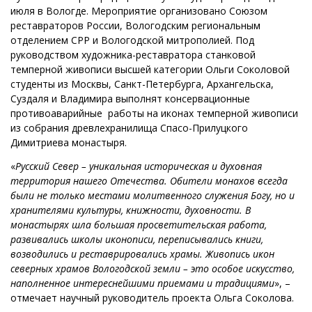
июля в Вологде. Мероприятие организовано Союзом
реставраторов России, Вологодским региональным
отделением СРР и Вологодской митрополией. Под
руководством художника-реставратора станковой
темперной живописи высшей категории Ольги Соколовой
студенты из Москвы, Санкт-Петербурга, Архангельска,
Суздаля и Владимира выполнят консервационные
противоаварийные работы на иконах темперной живописи
из собрания древлехранилища Спасо-Прилуцкого
Димитриева монастыря.
«
Русский Север – уникальная историческая и духовная
территория нашего Отечества. Обители монахов всегда
были не только местами молитвенного служения Богу, но и
хранителями культуры, книжности, духовности. В
монастырях шла большая просветительская работа,
развивались школы иконописи, переписывались книги,
возводились и реставрировались храмы. Живопись икон
северных храмов Вологодской земли – это особое искусство,
наполненное интереснейшими приемами и традициями
», –
отмечает научный руководитель проекта Ольга Соколова.