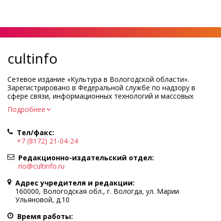
cultinfo
Сетевое издание «Культура в Вологодской области».
Зарегистрировано в Федеральной службе по надзору в
сфере связи, информационных технологий и массовых
коммуникаций.
Подробнее
Регистрационный номер и дата принятия решения о
регистрации: ЭЛ № ФС77-83275 от 19 мая 2022 г.
Тел/факс:
Учредитель КУ ВО «Информационно-аналитический центр
+7 (8172) 21-04-24
культуры»
Адрес учредителя и редакции: 160000, Вологодская обл., г.
Редакционно-издательский отдел:
Вологда, ул. Марии Ульяновой, д.10
rio@cultinfo.ru
Главный редактор — Легчанова Елена Григорьевна
Адрес учредителя и редакции:
Политика в отношении обработки персональных данных
160000, Вологодская обл., г. Вологда, ул. Марии
Ульяновой, д.10
При полном или частичном использовании информации
портала гиперссылка на cultinfo.ru обязательна.
Время работы: