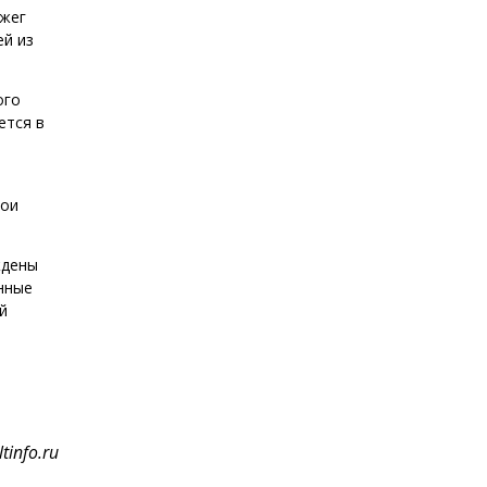
ажег
ей из
ого
ется в
вои
ждены
нные
й
tinfo.ru