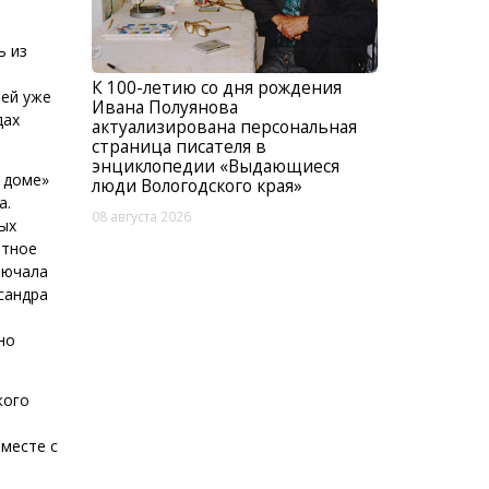
ь из
К 100-летию со дня рождения
лей уже
Ивана Полуянова
дах
актуализирована персональная
страница писателя в
энциклопедии «Выдающиеся
 доме»
люди Вологодского края»
а.
08 августа 2026
ых
етное
лючала
сандра
но
кого
месте с