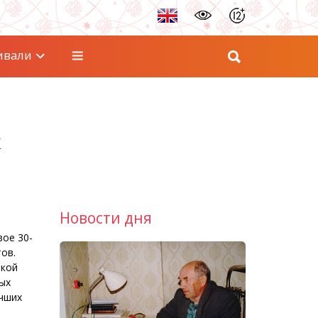
ивали
х
Новости дня
ое 30-
ов.
ткой
ых
учших