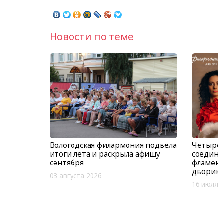
Новости по теме
Вологодская филармония подвела
Четыр
итоги лета и раскрыла афишу
соедин
сентября
фламе
двори
03 августа 2026
16 июля