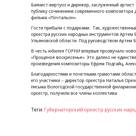
Баянист-виртуоз и дирижер, заслуженный артист
публику сочинением современного композитора Д
фильма «Почтальон».
Гости прибыли с подарками. Так, художественны
оркестра русских народных инструментов Артем 
Ульяновской области. Под руководством Артем 
В честь юбилея ГОРНИ впервые прозвучало ново
«Прощеное воскресенье». Это далеко не единстве
произведения композиторы Ефрем Подгайц, Алекс
Благодарностями и почетными грамотами област
его участники – директор оркестра Наталья Оре
письма Вологодской государственной филармонии
оркестр, получили все члены коллектива.
Теги:
Губернаторский оркестр русских нар