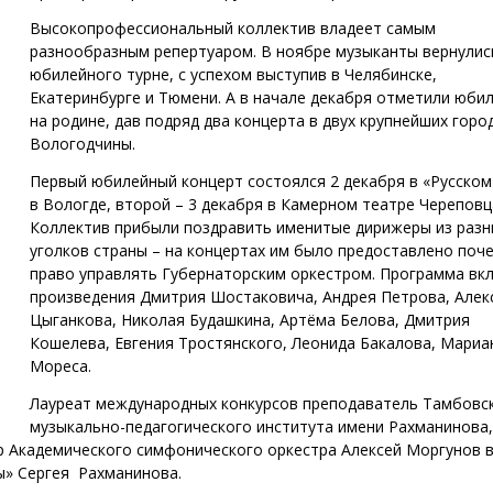
Высокопрофессиональный коллектив владеет самым
разнообразным репертуаром. В ноябре музыканты вернулис
юбилейного турне, с успехом выступив в Челябинске,
Екатеринбурге и Тюмени. А в начале декабря отметили юби
на родине, дав подряд два концерта в двух крупнейших горо
Вологодчины.
Первый юбилейный концерт состоялся 2 декабря в «Русском
в Вологде, второй – 3 декабря в Камерном театре Череповц
Коллектив прибыли поздравить именитые дирижеры из разн
уголков страны – на концертах им было предоставлено поч
право управлять Губернаторским оркестром. Программа вк
произведения Дмитрия Шостаковича, Андрея Петрова, Алек
Цыганкова, Николая Будашкина, Артёма Белова, Дмитрия
Кошелева, Евгения Тростянского, Леонида Бакалова, Мариа
Мореса.
Лауреат международных конкурсов преподаватель Тамбовс
музыкально-педагогического института имени Рахманинова,
р Академического симфонического оркестра Алексей Моргунов в
ы» Сергея Рахманинова.