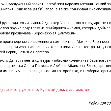
 РФ и заслуженный артист Республики Карелия Михаил Тоцкий з
митрия Кошелева Jazz`n`Tango, а также солировал с композици
й руководитель и главный дирижер Ульяновского государственн
Белов вручил подставку из симбирцита – камня, который добыва
Белова прозвучала «Воронежская фантазия».
е произведение современного композитора Михаила Броннера
нная премьера в исполнении коллектива. Для оркестра пишут с
ей Ларин, Татьяна Сергеева.
ного Департамента культуры к юбилею коллектива были награ
хова, артистки Ольга Панкова и Любовь Абаимова. Благодарстве
 имени В.А. Гаврилина, в состав которой входит Губернаторски
одных инструментов
,
Русский дом
,
филармония
Редакция cul