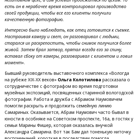
есть он в нерабочее время контролировал производство
своей продукции, чтобы все его клиенты получили
качественную фотографию.
Интересно было наблюдать, как отец готовится к съемке.
Настраивая камеру и свет, он разговаривал с людьми,
старался их раскрепостить, чтобы снимок получился более
живой. Затем брал затвор, прятал всегда его за спину,
вставал сбоку от камеры, разговаривал с клиентом и ловил
момент»
.
Бывший руководитель выставочного комплекса «Вологда
на рубеже XIX-XX веков»
Ольга Колотилова
рассказала о
сотрудничестве с фотографом во время подготовки
музейных экспозиций, посвященных старинной вологодской
фотографии. Работа и дружба с Абрамом Наумовичем
помогли раскрыть и продолжить семейную линию
Самариных. Оказывается, Абрам Наумович часто бывал в
юности в особняке на Советском проспекте, 16а, в гостях у
семьи Марины Фишер, которая оказалась внучкой
Александра Самарина. Вот так Бам дал тоненькую ниточку
воспоминаний, короткая в последствии помогла