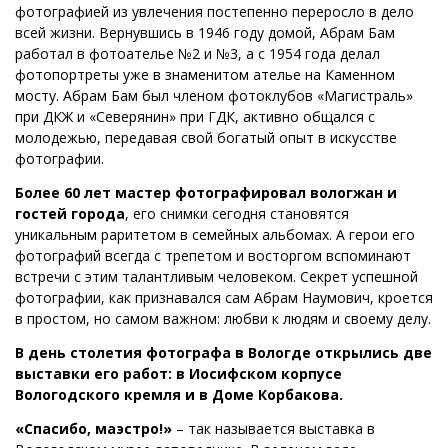
фотографией из увлечения постепенно переросло в дело
всей жизни. Вернувшись в 1946 году домой, Абрам Бам
работал в фотоателье №2 и №3, а с 1954 года делал
фотопортреты уже в знаменитом ателье на Каменном
мосту. Абрам Бам был членом фотоклубов «Магистраль»
при ДКЖ и «Северянин» при ГДК, активно общался с
молодежью, передавая свой богатый опыт в искусстве
фотографии.
Более 60 лет мастер фотографировал вологжан и
гостей города
, его снимки сегодня становятся
уникальным раритетом в семейных альбомах. А герои его
фотографий всегда с трепетом и восторгом вспоминают
встречи с этим талантливым человеком. Секрет успешной
фотографии, как признавался сам Абрам Наумович, кроется
в простом, но самом важном: любви к людям и своему делу.
В день столетия фотографа в Вологде открылись две
выставки его работ: в Иосифском корпусе
Вологодского кремля и в Доме Корбакова.
«Спасибо, маэстро!»
– так называется выставка в