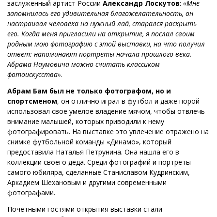
заслуженный артист России
Александр Лоскутов
:
«Мне
запомнилась его удивительная благожелательность, он
настраивал человека на нужный лад, старался раскрыть
его. Когда меня пригласили на открытие, я послал своим
родным мою фотографию с этой выставки, на что получил
ответ: напоминают портреты начала прошлого века.
Абрама Наумовича можно считать классиком
фотоискусства»
.
Абрам Бам был не только фотографом, но и
спортсменом
, он отлично играл в футбол и даже порой
использовал свое умелое владение мячом, чтобы отвлечь
внимание малышей, которых приводили к нему
фотографировать. На выставке это увлечение отражено на
снимке футбольной команды «Динамо», который
предоставила Наталья Петрунина. Она нашла его в
коллекции своего деда. Среди фотографий и портреты
самого юбиляра, сделанные Станиславом Кудринским,
Аркадием Шехановым и другими современными
фотографами.
Почетными гостями открытия выставки стали