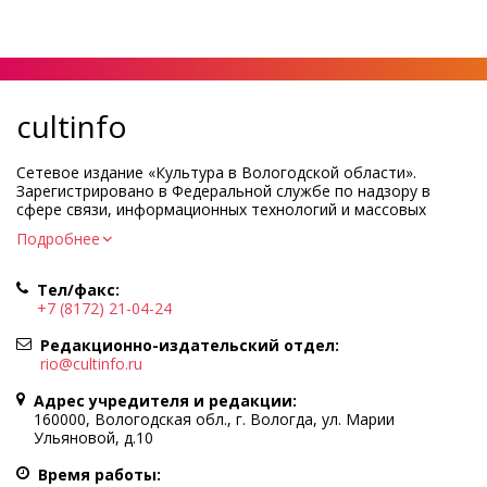
cultinfo
Сетевое издание «Культура в Вологодской области».
Зарегистрировано в Федеральной службе по надзору в
сфере связи, информационных технологий и массовых
коммуникаций.
Подробнее
Регистрационный номер и дата принятия решения о
регистрации: ЭЛ № ФС77-83275 от 19 мая 2022 г.
Тел/факс:
Учредитель КУ ВО «Информационно-аналитический центр
+7 (8172) 21-04-24
культуры»
Адрес учредителя и редакции: 160000, Вологодская обл., г.
Редакционно-издательский отдел:
Вологда, ул. Марии Ульяновой, д.10
rio@cultinfo.ru
Главный редактор — Легчанова Елена Григорьевна
Адрес учредителя и редакции:
Политика в отношении обработки персональных данных
160000, Вологодская обл., г. Вологда, ул. Марии
Ульяновой, д.10
При полном или частичном использовании информации
портала гиперссылка на cultinfo.ru обязательна.
Время работы:
Редакция не несет ответственности за достоверность