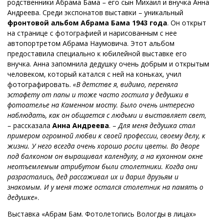
родственники Абрама Бама – его сын Михаил и внучка Анна
Андреева. Среди экспонатов выставки – уникальный
фронтовой альбом Абрама Бама 1943 года
. Он открыт
на странице с фотографией и нарисованным с нее
автопортретом Абрама Наумовича. Этот альбом
предоставила специально к юбилейной выставке его
внучка. Анна запомнила дедушку очень добрым и открытым
человеком, который катался с ней на коньках, учил
фотографировать.
«В детстве я, видимо, переняла
эстафету от папы и тоже часто гостила у дедушки в
фотоателье на Каменном мосту. Было очень интересно
наблюдать, как он общается с людьми и выставляет свет,
– рассказала
Анна Андреева
. –
Для меня дедушка стал
примером огромной любви к своей профессии, своему делу, к
жизни. У него всегда очень хорошо росли цветы. Во дворе
под балконом он выращивал календулу, а на кухонном окне
неотъемлемым атрибутом были столетники. Когда они
разрастались, дед рассаживал их и дарил друзьям и
знакомым. И у меня тоже остался столетник на память о
дедушке»
.
Выставка «Абрам Бам. Фотолетопись Вологды в лицах»