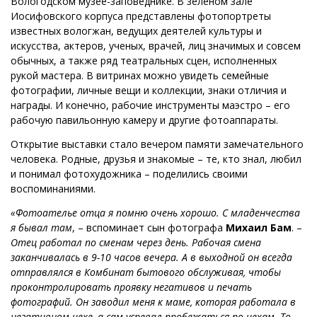
Вологодском музее-заповеднике. В зеленом зале
Иосифовского корпуса представлены фотопортреты
известных вологжан, ведущих деятелей культуры и
искусства, актеров, ученых, врачей, лиц значимых и совсем
обычных, а также ряд театральных сцен, исполненных
рукой мастера. В витринах можно увидеть семейные
фотографии, личные вещи и коллекции, знаки отличия и
награды. И конечно, рабочие инструменты маэстро – его
рабочую павильонную камеру и другие фотоаппараты.
Открытие выставки стало вечером памяти замечательного
человека. Родные, друзья и знакомые – те, кто знал, любил
и понимал фотохудожника – поделились своими
воспоминаниями.
«Фотоателье отца я помню очень хорошо. С младенчества
я бывал там
, – вспоминает сын фотографа
Михаил Бам
. –
Отец работал по сменам через день. Рабочая смена
заканчивалась в 9-10 часов вечера. А в выходной он всегда
отправлялся в Комбинат бытового обслуживая, чтобы
проконтролировать проявку негативов и печать
фотографий. Он заводил меня к маме, которая работала в
негативном цехе, а сам успевал пробежаться по цехам. То