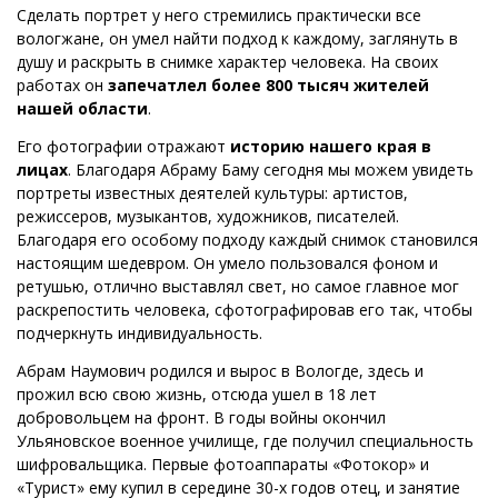
Сделать портрет у него стремились практически все
вологжане, он умел найти подход к каждому, заглянуть в
душу и раскрыть в снимке характер человека. На своих
работах он
запечатлел более 800 тысяч жителей
нашей области
.
Его фотографии отражают
историю нашего края в
лицах
. Благодаря Абраму Баму сегодня мы можем увидеть
портреты известных деятелей культуры: артистов,
режиссеров, музыкантов, художников, писателей.
Благодаря его особому подходу каждый снимок становился
настоящим шедевром. Он умело пользовался фоном и
ретушью, отлично выставлял свет, но самое главное мог
раскрепостить человека, сфотографировав его так, чтобы
подчеркнуть индивидуальность.
Абрам Наумович родился и вырос в Вологде, здесь и
прожил всю свою жизнь, отсюда ушел в 18 лет
добровольцем на фронт. В годы войны окончил
Ульяновское военное училище, где получил специальность
шифровальщика. Первые фотоаппараты «Фотокор» и
«Турист» ему купил в середине 30-х годов отец, и занятие