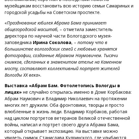
музейщикам восстановить всю историю семьи Самариных и
городской усадьбы на Советском проспекте.
«Празднование юбилея Абрама Бама принимает
общегородской масштаб,
– отметила заместитель
директора по научной части Вологодского музея-
заповедника
Ирина Соколова
, –
потому что в
большинстве вологодских семей с любовью хранятся
фотографии, созданные Абрамом Наумовичем. Тысячи
снимков, сделанных в знаменитом ателье на Каменном
мосту, составляют коллективный портрет жителей
Вологды XX века».
Выставка «Абрам Бам. Фотолетопись Вологды в
лицах»
не случайно открылась именно в Доме Корбакова:
Абрам Наумович и Владимир Николаевич на протяжении
многих лет дружили. Оба фронтовики, творцы и просто
влюбленные в жизнь люди. Владимир Корбаков, работая
над циклом портретов ветеранов Великой отечественной
войны, написал и портрет своего друга Абрама Бама,
который открывает экспозицию. На выставке можно
увидеть снимок Станислава Кудринского, где улыбаются