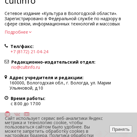
cultinfo
Сетевое издание «Культура в Вологодской области».
Зарегистрировано в Федеральной службе по надзору в
сфере связи, информационных технологий и массовых
коммуникаций.
Подробнее
Регистрационный номер и дата принятия решения о
регистрации: ЭЛ № ФС77-83275 от 19 мая 2022 г.
Тел/факс:
Учредитель КУ ВО «Информационно-аналитический центр
+7 (8172) 21-04-24
культуры»
Адрес учредителя и редакции: 160000, Вологодская обл., г.
Редакционно-издательский отдел:
Вологда, ул. Марии Ульяновой, д.10
rio@cultinfo.ru
Главный редактор — Легчанова Елена Григорьевна
Адрес учредителя и редакции:
Политика в отношении обработки персональных данных
160000, Вологодская обл., г. Вологда, ул. Марии
Ульяновой, д.10
При полном или частичном использовании информации
портала гиперссылка на cultinfo.ru обязательна.
Время работы:
Редакция не несет ответственности за достоверность
с 8:00 до 17:00
информации, содержащейся в рекламных объявлениях.
12+
Сайт использует сервис веб-аналитики Яндекс
метрика и технологию cookie, чтобы
пользоваться сайтом было удобнее. Вы
Принять
можете запретить обработку cookies в
настройках бразера.
Политика обработки