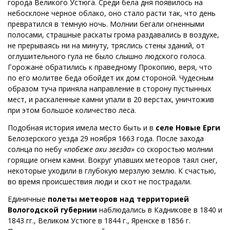
города Великого Устюга. Среди бела дня появилось на
небосклоне черное облако, оно стало расти так, что день
превратился в темную ночь. Молнии бегали огненными
полосами, страшные раскаты грома раздавались в воздухе,
не прерываясь ни на минуту, тряслись стены зданий, от
оглушительного гула не было слышно людского голоса.
Горожане обратились к праведному Прокопию, веря, что
по его молитве беда обойдет их дом стороной. Чудесным
образом туча приняла направление в сторону пустынных
мест, и раскаленные камни упали в 20 верстах, уничтожив
при этом большое количество леса.
Подобная история имела место быть и в
селе Новые Ерги
Белозерского уезда 29 ноября 1663 года. После захода
солнца по небу «
побеже аки звезда
» со скоростью молнии
горящие огнем камни. Вокруг упавших метеоров таял снег,
некоторые уходили в глубокую мерзлую землю. К счастью,
во время происшествия люди и скот не пострадали.
Единичные
полеты метеоров над территорией
Вологодской губернии
наблюдались в Кадникове в 1840 и
1843 гг., Великом Устюге в 1844 г., Яренске в 1856 г.