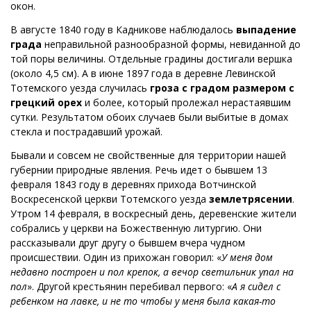
окон.
В августе 1840 году в Кадникове наблюдалось
выпадение
града
неправильной разнообразной формы, невиданной до
той поры величины. Отдельные градины достигали вершка
(около 4,5 см). А в июне 1897 года в деревне Левинской
Тотемского уезда случилась
гроза с градом размером с
грецкий орех
и более, который пролежал нерастаявшим
сутки. Результатом обоих случаев были выбитые в домах
стекла и пострадавший урожай.
Бывали и совсем не свойственные для территории нашей
губернии природные явления. Речь идет о бывшем 13
февраля 1843 году в деревнях прихода Вотчинской
Воскресенской церкви Тотемского уезда
землетрясении
.
Утром 14 февраля, в воскресный день, деревенские жители
собрались у церкви на Божественную литургию. Они
рассказывали друг другу о бывшем вчера чудном
происшествии. Один из прихожан говорил: «
У меня дом
недавно построен и пол крепок, а вечор светильник упал на
пол
». Другой крестьянин перебивал первого: «
А я сидел с
ребенком на лавке, и не то чтобы у меня была какая-то