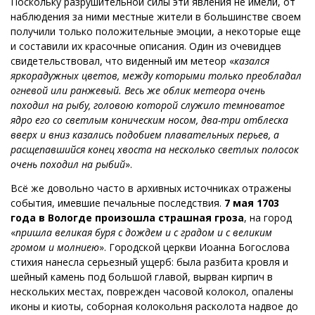
Поскольку разрушительной силы эти явления не имели, от
наблюдения за ними местные жители в большинстве своем
получили только положительные эмоции, а некоторые еще
и составили их красочные описания. Один из очевидцев
свидетельствовал, что виденный им метеор «
казался
яркорадужных цветов, между которыми только преобладал
огневой или ранжевый. Весь же облик метеора очень
походил на рыбу, головою которой служило темноватое
ядро его со светлым коническим носом, два-три отблеска
вверх и вниз казались подобием плавательных перьев, а
расщепавшийся конец хвоста на несколько светлых полосок
очень походил на рыбий
».
Всё же довольно часто в архивных источниках отражены
события, имевшие печальные последствия.
7 мая 1703
года в Вологде произошла страшная гроза
, на город
«
пришла великая буря с дождем и с градом и с великим
громом и молниею
». Городской церкви Иоанна Богослова
стихия нанесла серьезный ущерб: была разбита кровля и
шейный камень под большой главой, вырван кирпич в
нескольких местах, поврежден часовой колокол, опалены
иконы и киоты, соборная колокольня расколота надвое до