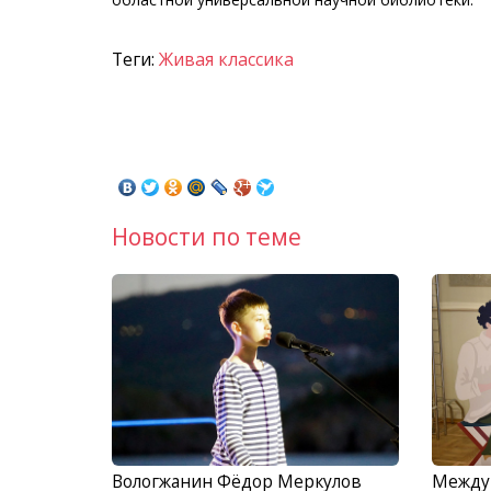
Теги:
Живая классика
Новости по теме
Вологжанин Фёдор Меркулов
Между