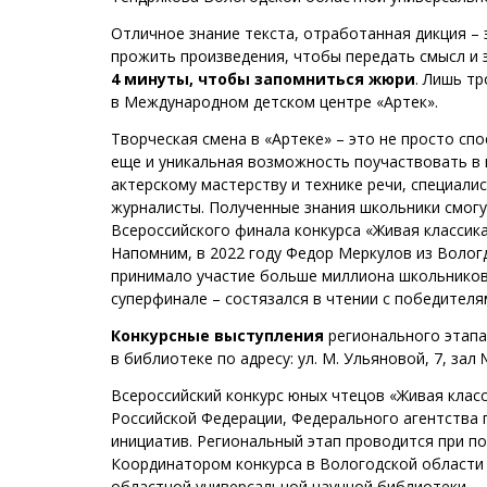
Отличное знание текста, отработанная дикция – 
прожить произведения, чтобы передать смысл и 
4 минуты, чтобы запомниться жюри
. Лишь т
в Международном детском центре «Артек».
Творческая смена в «Артеке» – это не просто сп
еще и уникальная возможность поучаствовать в 
актерскому мастерству и технике речи, специали
журналисты. Полученные знания школьники смогу
Всероссийского финала конкурса «Живая классика
Напомним, в 2022 году Федор Меркулов из Волог
принимало участие больше миллиона школьников 
суперфинале – состязался в чтении с победителя
Конкурсные выступления
регионального этап
в библиотеке по адресу: ул. М. Ульяновой, 7, зал 
Всероссийский конкурс юных чтецов «Живая клас
Российской Федерации, Федерального агентства 
инициатив. Региональный этап проводится при п
Координатором конкурса в Вологодской области 
областной универсальной научной библиотеки.