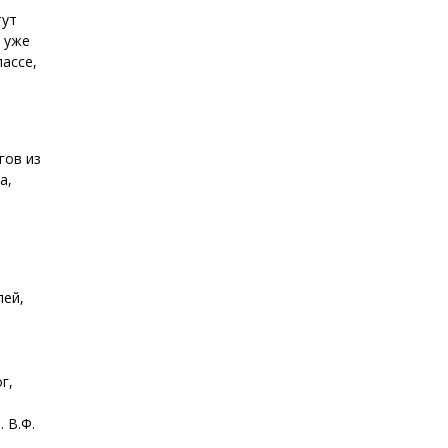
тут
 уже
ассе,
гов из
а,
лей,
г,
 В.Ф.