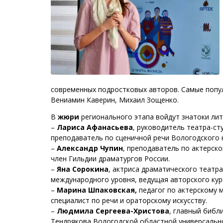
современных подростковых авторов. Самые попул
Вениамин Каверин, Михаил Зощенко.
В
жюри
регионального этапа войдут знатоки лите
–
Лариса Афанасьева
, руководитель театра-ст
преподаватель по сценичной речи Вологодского 
–
Александр Чупин
, преподаватель по актерско
член Гильдии драматургов России.
–
Яна Сорокина
, актриса драматического театр
международного уровня, ведущая авторского курс
–
Марина Шпаковская,
педагог по актерскому м
специалист по речи и ораторскому искусству.
–
Людмила Сергеева-Христова
, главный библ
Тендрякова Вологодской областной универсальн