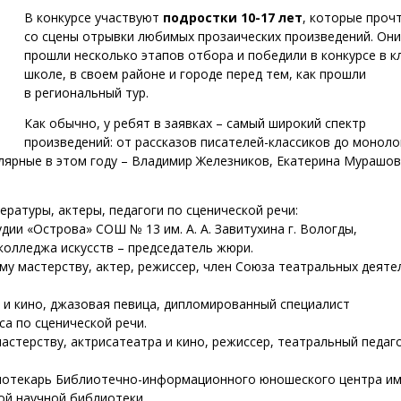
В конкурсе участвуют
подростки 10-17 лет
, которые проч
со сцены отрывки любимых прозаических произведений. Они
прошли несколько этапов отбора и победили в конкурсе в кл
школе, в своем районе и городе перед тем, как прошли
в региональный тур.
Как обычно, у ребят в заявках – самый широкий спектр
произведений: от рассказов писателей-классиков до моноло
ярные в этом году – Владимир Железников, Екатерина Мурашов
ратуры, актеры, педагоги по сценической речи:
удии «Острова» СОШ № 13 им. А. А. Завитухина г. Вологды,
колледжа искусств – председатель жюри.
му мастерству, актер, режиссер, член Союза театральных деяте
а и кино, джазовая певица, дипломированный специалист
а по сценической речи.
астерству, актрисатеатра и кино, режиссер, театральный педаго
иотекарь Библиотечно-информационного юношеского центра им.
ой научной библиотеки.