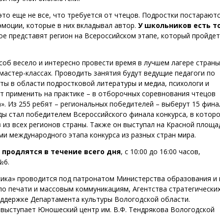
это еще не все, что требуется от чтецов. Подростки постарают
эмоции, которые в них вкладывал автор.
У школьников есть т
рое представят регион на Всероссийском этапе, который пройдет
особ весело и интересно провести время в лучшем лагере страны
мастер-классах. Проводить занятия будут ведущие педагоги по
сты в области подростковой литературы и медиа, психологи и
т применить на практике – в отборочных соревнования чтецов
». Из 255 ребят – региональных победителей – выберут 15 фина
ды стал победителем Всероссийского финала конкурса, в котор
из всех регионов страны. Также он выступал на Красной площа
ми международного этапа конкурса из разных стран мира.
а
продлятся в течение всего дня
, с 10:00 до 16:00 часов,
№6.
сика» проводится под патронатом Министерства образования и 
по печати и массовым коммуникациям, Агентства стратегически
оддержке Департамента культуры Вологодской области.
выступает Юношеский центр им. В.Ф. Тендрякова Вологодской