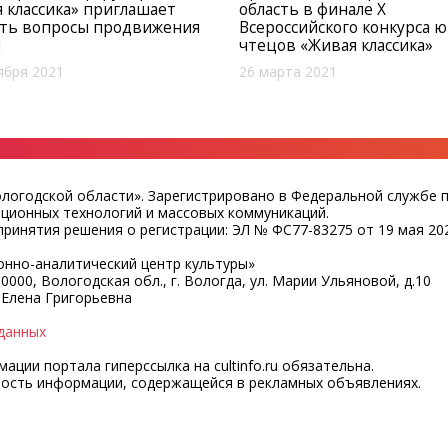
 классика» приглашает
область в финале X
ить вопросы продвижения
Всероссийского конкурса 
я
чтецов «Живая классика»
ября 2021
26 марта 2021
ологодской области». Зарегистрировано в Федеральной службе 
ационных технологий и массовых коммуникаций.
ринятия решения о регистрации: ЭЛ № ФС77-83275 от 19 мая 202
нно-аналитический центр культуры»
0000, Вологодская обл., г. Вологда, ул. Марии Ульяновой, д.10
 Елена Григорьевна
данных
ции портала гиперссылка на cultinfo.ru обязательна.
ность информации, содержащейся в рекламных объявлениях.