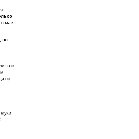
ся
олько
 в мае
, но
листов.
ом
ди на
науки
х