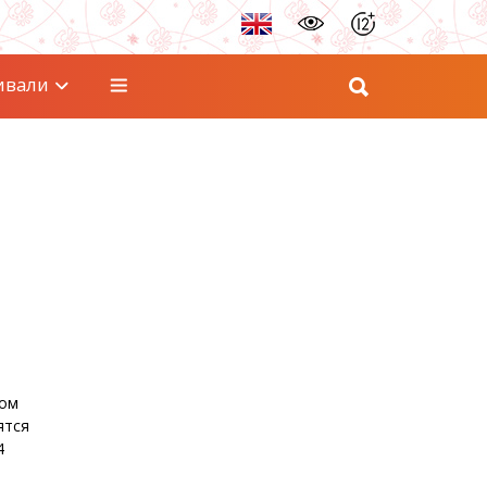
ивали
ном
ятся
4