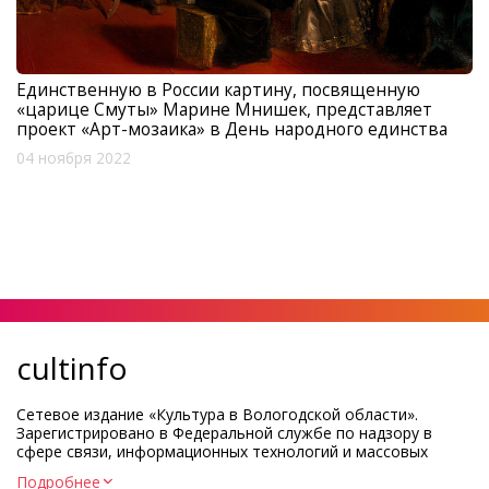
Единственную в России картину, посвященную
«царице Смуты» Марине Мнишек, представляет
проект «Арт-мозаика» в День народного единства
04 ноября 2022
cultinfo
Сетевое издание «Культура в Вологодской области».
Зарегистрировано в Федеральной службе по надзору в
сфере связи, информационных технологий и массовых
коммуникаций.
Подробнее
Регистрационный номер и дата принятия решения о