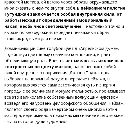
красотой мотива, ей важно через образы окружающего
мира сказать о чем-то внутри себя.
В пейзажном полотне
Тутунджан заключается особая внутренняя сила, от
работы исходит определенный эмоциональный
накал, необычное светоизлучение
– настолько точно и
выразительно художник передает пейзажный образ
ставших родными для нее мест.
Доминирующий сине-голубой цвет в «Апрельском дыме»,
содействуя цветовому созвучию композиции, играет
объединяющую роль. Впечатляет
смелость лаконичных
контрастных по цвету мазков
, наполненных особой
силой внутреннего напряжения. Джанна Таджатовна
выбирает панорамный ракурс в передаче пейзажа, в
котором выявляется сама эстетическая суть и энергия
природы с ее величием и монументальностью, пронизывает
все это великолепие собственным волнующим чувством,
возведя его на уровень философского обобщения. Пейзаж
является своего рода камертоном очень многих картин
мастера, ведь именно в пейзажах мы сильнее всего можем
слышать голос души художника.