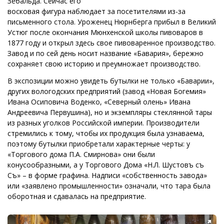
Зебальда. Сейчас его
восковая фигура наблюдает за посетителями из-за
письменного стола. Уроженец Нюрнберга прибыл в Великий
Устюг после окончания Мюнхенской школы пивоваров в
1877 году и открыл здесь свое пивоваренное производство.
Завод и по сей день носит название «Бавария», бережно
сохраняет свою историю и преумножает производство.
В экспозиции можно увидеть бутылки не только «Баварии»,
других вологодских предприятий (завод «Новая Богемия»
Ивана Осиповича Воденко, «Северный олень» Ивана
Андреевича Первушина), но и экземпляры стеклянной тары
из разных уголков Российской империи. Производители
стремились к тому, чтобы их продукция была узнаваема,
поэтому бутылки приобретали характерные черты: у
«Торгового дома П.А. Смирнова» они были
конусообразными, а у Торгового Дома «Н.Л. Шустовъ съ
Съ» – в форме графина. Надписи «собственность завода»
или «заявлено промышленности» означали, что тара была
оборотная и сдавалась на предприятие.