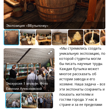
Экспозиция «ВБутылочку»
«Мы стремились создать
уникальную экспозицию, по
которой студенты могли
бы писать научные труды.
Каждая бутылка может
многое рассказать об
истории завода и его
Экскурсия 1 апреля. Фото
Экскурсия 1 апреля. Фото
хозяине. Наша задача – все
Евгении Алексеевской
Евгении Алексеевской
эти экспонаты сохранить и
показать жителям и
гостям города. У нас в
стране и за ее пределами