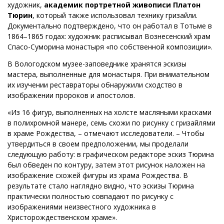
художник,
академик портретной живописи Платон
Тюрин
, который также использовал технику гризайли.
Документально подтверждено, что он работал в Тотьме в
1864–1865 годах: художник расписывал Вознесенский храм
Спасо-Суморина монастыря «по собственной композиции».
В Вологодском музее-заповеднике хранятся эскизы
мастера, выполненные для монастыря. При внимательном
их изучении реставраторы обнаружили сходство в
изображении пророков и апостолов.
«Из 16 фигур, выполненных на холсте масляными красками
в полихромной манере, семь схожи по рисунку с гризайлями
в храме Рождества, – отмечают исследователи. – Чтобы
утвердиться в своем предположении, мы проделали
следующую работу: в графическом редакторе эскиз Тюрина
был обведен по контуру, затем этот рисунок наложен на
изображение схожей фигуры из храма Рождества. В
результате стало наглядно видно, что эскизы Тюрина
практически полностью совпадают по рисунку с
изображениями неизвестного художника в
Христорождественском храме».