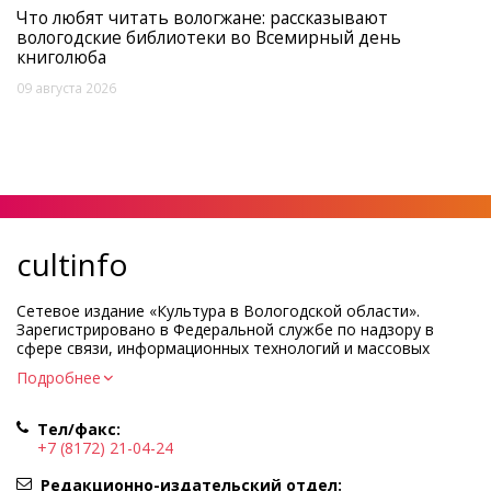
Что любят читать вологжане: рассказывают
вологодские библиотеки во Всемирный день
книголюба
09 августа 2026
cultinfo
Сетевое издание «Культура в Вологодской области».
Зарегистрировано в Федеральной службе по надзору в
сфере связи, информационных технологий и массовых
коммуникаций.
Подробнее
Регистрационный номер и дата принятия решения о
регистрации: ЭЛ № ФС77-83275 от 19 мая 2022 г.
Тел/факс:
Учредитель КУ ВО «Информационно-аналитический центр
+7 (8172) 21-04-24
культуры»
Адрес учредителя и редакции: 160000, Вологодская обл., г.
Редакционно-издательский отдел: