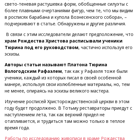
свето-теневая растушевка форм, обобщенные силуэты с
более плавными очертаниями фигур, чем те, что мы видим
в росписях барабана и купола Вознесенского собора», –
подчеркивают в статье. Обнаружены и другие различия.
В связи с этим исследователи делают предположение, что
храм Рождества Христова расписывали ученики
Тюрина под его руководство
м
, частично используя его
эскизы.
Авторы статьи называют Платона Тюрина
Вологодским Рафаэлем
, так как у Рафаэля тоже были
ученики, каждый из которых писал в своей особенной
манере, используя свои излюбленные материалы, но, тем
не менее, опираясь на эскизы великого мастера.
Изучение росписей Христорождественской церкви в этом
году будет продолжено. В Тотьму реставраторы приедут с
наступлением лета, так как верхний придел не
отапливается, и трудиться там можно только в теплое
время года.
Работы по исследованию живописи в храме Рождества