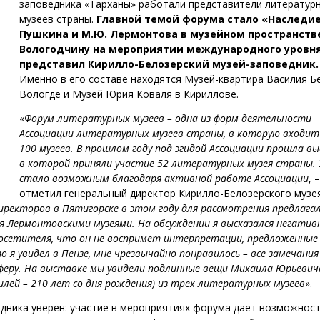
заповедника «Тарханы» работали представители литератур
музеев страны.
Главной темой форума стало «Наследие 
Пушкина и М.Ю. Лермонтова в музейном пространств
Вологодчину на мероприятии международного уровн
представил Кирилло-Белозерский музей-заповедник.
Именно в его составе находятся Музей-квартира Василия Б
Вологде и Музей Юрия Коваля в Кириллове.
«
Форум литературных музеев – одна из форм деятельности
Ассоциации литературных музеев страны, в которую входит
100 музеев. В прошлом году под эгидой Ассоциации прошла в
в которой приняли участие 52 литературных музея страны.
стало возможным благодаря активной работе Ассоциации
, –
отметил генеральный директор Кирилло-Белозерского музе
иректоров в Пятигорске в этом году для рассмотрения предлага
 Лермонтовскими музеями. На обсуждении я высказался негатив
о посетителя, что он не воспримет интерпретации, предложенные
 я увидел в Пензе, мне чрезвычайно понравилось – все замечания
сферу. На выставке мы увидели подлинные вещи Михаила Юрьевич
илей – 210 лет со дня рождения) из трех литературных музеев
».
дника уверен: участие в мероприятиях форума дает возможнос