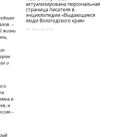
актуализирована персональная
страница писателя в
энциклопедии «Выдающиеся
веднике
люди Вологодского края»
зов. –
08 августа 2026
й жизни
ять,
ого
тором
ал и
ого
ги
емна и
ев, и
оссия –
орый