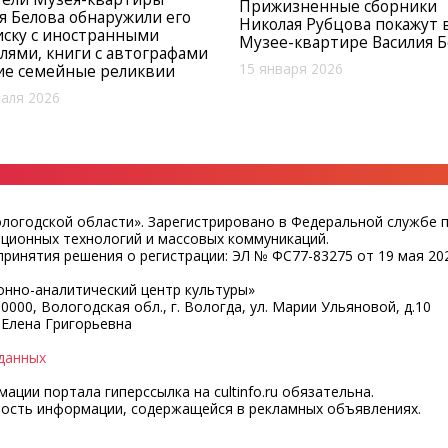
Прижизненные сборники
я Белова обнаружили его
Николая Рубцова покажут 
ску с иностранными
Музее-квартире Василия Б
лями, книги с автографами
15 января 2026
ие семейные реликвии
аля 2026
ологодской области». Зарегистрировано в Федеральной службе 
ационных технологий и массовых коммуникаций.
ринятия решения о регистрации: ЭЛ № ФС77-83275 от 19 мая 202
нно-аналитический центр культуры»
0000, Вологодская обл., г. Вологда, ул. Марии Ульяновой, д.10
 Елена Григорьевна
данных
ции портала гиперссылка на cultinfo.ru обязательна.
ность информации, содержащейся в рекламных объявлениях.