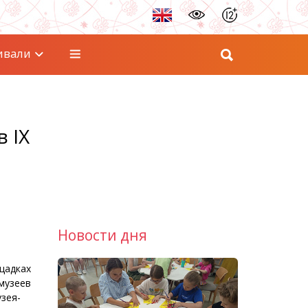
ивали
 IX
Новости дня
ощадках
музеев
зея-