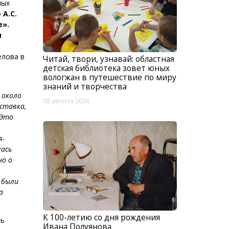
ных
А.С.
е».
я
елова в
Читай, твори, узнавай: областная
детская библиотека зовет юных
вологжан в путешествие по миру
знаний и творчества
 около
08 августа 2026
ыставка,
 Это
я-
лась
но о
 были
а
К 100-летию со дня рождения
ть
Ивана Полуянова