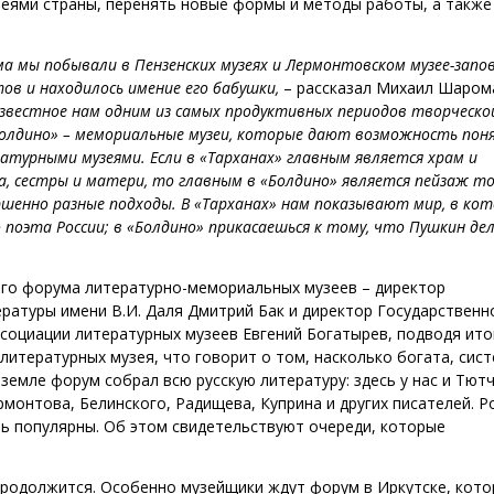
зеями страны, перенять новые формы и методы работы, а также
а мы побывали в Пензенских музеях и Лермонтовском музее-запо
ов и находилось имение его бабушки,
– рассказал Михаил Шарома
известное нам одним из самых продуктивных периодов творческо
«Болдино» – мемориальные музеи, которые дают возможность пон
турными музеями. Если в «Тарханах» главным является храм и
а, сестры и матери, то главным в «Болдино» является пейзаж т
шенно разные подходы. В «Тарханах» нам показывают мир, в ко
поэта России; в «Болдино» прикасаешься к тому, что Пушкин дел
о форума литературно-мемориальных музеев – директор
ературы имени В.И. Даля Дмитрий Бак и директор Государственн
ссоциации литературных музеев Евгений Богатырев, подводя ито
литературных музея, что говорит о том, насколько богата, сист
земле форум собрал всю русскую литературу: здесь у нас и Тютч
ермонтова, Белинского, Радищева, Куприна и других писателей. Р
нь популярны. Об этом свидетельствуют очереди, которые
продолжится. Особенно музейщики ждут форум в Иркутске, кот