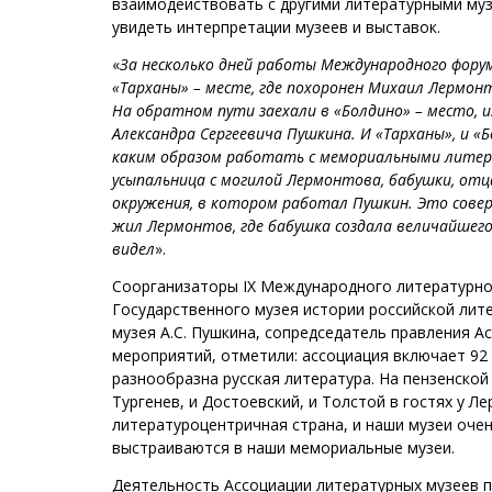
взаимодействовать с другими литературными му
увидеть интерпретации музеев и выставок.
«
За несколько дней работы Международного форум
«Тарханы» – месте, где похоронен Михаил Лермонт
На обратном пути заехали в «Болдино» – место, 
Александра Сергеевича Пушкина. И «Тарханы», и 
каким образом работать с мемориальными литера
усыпальница с могилой Лермонтова, бабушки, отц
окружения, в котором работал Пушкин. Это совер
жил Лермонтов, где бабушка создала величайшего 
видел
».
Соорганизаторы
IX
Международного литературног
Государственного музея истории российской лит
музея А.С. Пушкина, сопредседатель правления А
мероприятий, отметили: ассоциация включает 92 
разнообразна русская литература. На пензенской 
Тургенев, и Достоевский, и Толстой в гостях у Л
литературоцентричная страна, и наши музеи оче
выстраиваются в наши мемориальные музеи.
Деятельность Ассоциации литературных музеев 