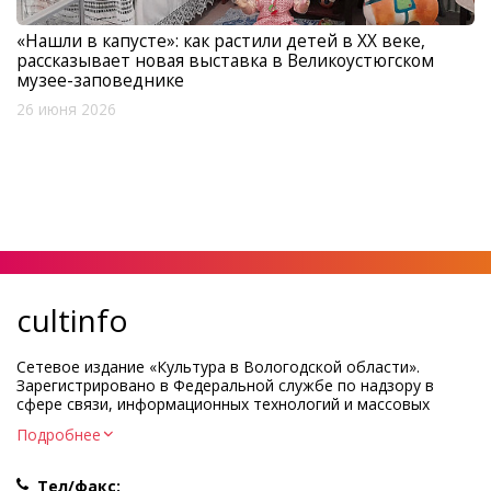
«Нашли в капусте»: как растили детей в XX веке,
рассказывает новая выставка в Великоустюгском
музее-заповеднике
26 июня 2026
cultinfo
Сетевое издание «Культура в Вологодской области».
Зарегистрировано в Федеральной службе по надзору в
сфере связи, информационных технологий и массовых
коммуникаций.
Подробнее
Регистрационный номер и дата принятия решения о
регистрации: ЭЛ № ФС77-83275 от 19 мая 2022 г.
Тел/факс: