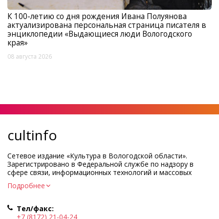
К 100-летию со дня рождения Ивана Полуянова
актуализирована персональная страница писателя в
энциклопедии «Выдающиеся люди Вологодского
края»
08 августа 2026
cultinfo
Сетевое издание «Культура в Вологодской области».
Зарегистрировано в Федеральной службе по надзору в
сфере связи, информационных технологий и массовых
коммуникаций.
Подробнее
Регистрационный номер и дата принятия решения о
регистрации: ЭЛ № ФС77-83275 от 19 мая 2022 г.
Тел/факс:
Учредитель КУ ВО «Информационно-аналитический центр
+7 (8172) 21-04-24