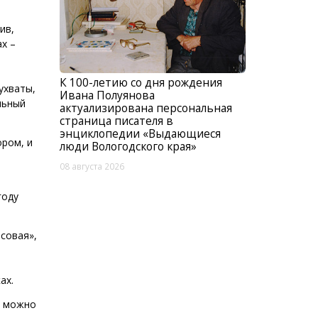
ив,
х –
К 100-летию со дня рождения
ухваты,
Ивана Полуянова
льный
актуализирована персональная
страница писателя в
энциклопедии «Выдающиеся
ором, и
люди Вологодского края»
08 августа 2026
году
ясовая»,
ах.
го можно