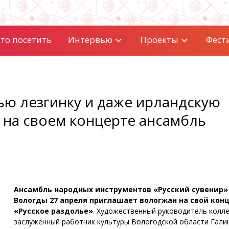
то посетить
Интервью
Проекты
Фест
ью лезгинку и даже ирландскую
 на своем концерте ансамбль
Ансамбль народных инструментов «Русский сувенир»
Вологды 27 апреля приглашает вологжан на свой кон
«Русское раздолье»
. Художественный руководитель колле
заслуженный работник культуры Вологодской области Гали