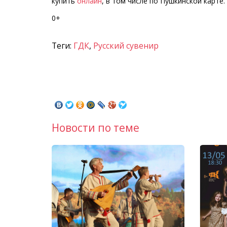
купить
онлайн
, в том числе по Пушкинской карте. Т
0+
Теги:
ГДК
,
Русский сувенир
Новости по теме