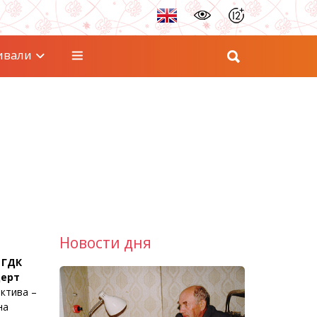
ивали
Новости дня
 ГДК
церт
ктива –
на