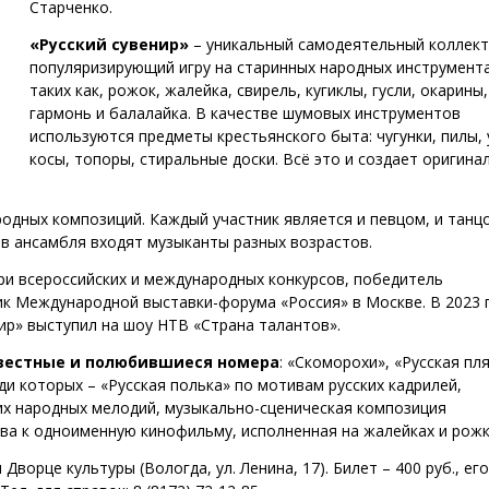
Старченко.
«Русский сувенир»
– уникальный самодеятельный коллект
популяризирующий игру на старинных народных инструмента
таких как, рожок, жалейка, свирель, кугиклы, гусли, окарины,
гармонь и балалайка. В качестве шумовых инструментов
используются предметы крестьянского быта: чугунки, пилы, 
косы, топоры, стиральные доски. Всё это и создает оригина
одных композиций. Каждый участник является и певцом, и танц
ав ансамбля входят музыканты разных возрастов.
при всероссийских и международных конкурсов, победитель
ик Международной выставки-форума «Россия» в Москве. В 2023 
ир» выступил на шоу НТВ «Страна талантов».
звестные и полюбившиеся номера
: «Скоморохи», «Русская пл
еди которых – «Русская полька» по мотивам русских кадрилей,
их народных мелодий, музыкально-сценическая композиция
ва к одноименную кинофильму, исполненная на жалейках и рожк
Дворце культуры (Вологда, ул. Ленина, 17). Билет – 400 руб., е