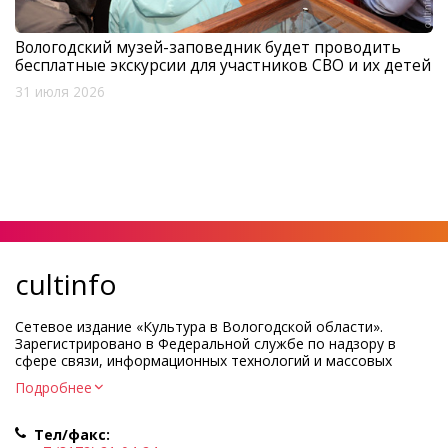
Вологодский музей-заповедник будет проводить
бесплатные экскурсии для участников СВО и их детей
31 июля 2026
cultinfo
Сетевое издание «Культура в Вологодской области».
Зарегистрировано в Федеральной службе по надзору в
сфере связи, информационных технологий и массовых
коммуникаций.
Подробнее
Регистрационный номер и дата принятия решения о
регистрации: ЭЛ № ФС77-83275 от 19 мая 2022 г.
Тел/факс:
Учредитель КУ ВО «Информационно-аналитический центр