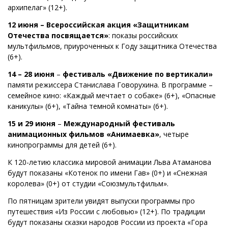
архипелаг» (12+).
12 июня – Всероссийская акция «Защитникам
Отечества посвящается»
: показы российских
мультфильмов, приуроченных к Году защитника Отечества
(6+).
14 – 28 июня
–
фестиваль «Движение по вертикали»
памяти режиссера Станислава Говорухина. В программе –
семейное кино: «Каждый мечтает о собаке» (6+), «Опасные
каникулы» (6+), «Тайна темной комнаты» (6+).
15 и 29 июня
–
Международный фестиваль
анимационных фильмов «Анимаевка»
, четыре
кинопрограммы для детей (6+).
К 120-летию классика мировой анимации Льва Атаманова
будут показаны «Котенок по имени Гав» (0+) и «Снежная
королева» (0+) от студии «Союзмультфильм».
По пятницам зрители увидят выпуски программы про
путешествия «Из России с любовью» (12+). По традиции
будут показаны сказки народов России из проекта «Гора