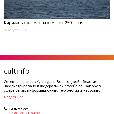
Кириллов с размахом отметит 250-летие
07 августа 2026
cultinfo
Сетевое издание «Культура в Вологодской области».
Зарегистрировано в Федеральной службе по надзору в
сфере связи, информационных технологий и массовых
коммуникаций.
Подробнее
Регистрационный номер и дата принятия решения о
регистрации: ЭЛ № ФС77-83275 от 19 мая 2022 г.
Тел/факс:
Учредитель КУ ВО «Информационно-аналитический центр
+7 (8172) 21-04-24