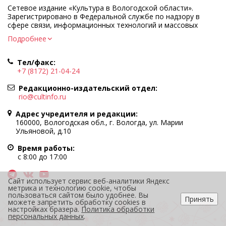
Сетевое издание «Культура в Вологодской области».
Зарегистрировано в Федеральной службе по надзору в
сфере связи, информационных технологий и массовых
коммуникаций.
Подробнее
Регистрационный номер и дата принятия решения о
регистрации: ЭЛ № ФС77-83275 от 19 мая 2022 г.
Тел/факс:
Учредитель КУ ВО «Информационно-аналитический центр
+7 (8172) 21-04-24
культуры»
Адрес учредителя и редакции: 160000, Вологодская обл., г.
Редакционно-издательский отдел:
Вологда, ул. Марии Ульяновой, д.10
rio@cultinfo.ru
Главный редактор — Легчанова Елена Григорьевна
Адрес учредителя и редакции:
Политика в отношении обработки персональных данных
160000, Вологодская обл., г. Вологда, ул. Марии
Ульяновой, д.10
При полном или частичном использовании информации
портала гиперссылка на cultinfo.ru обязательна.
Время работы:
Редакция не несет ответственности за достоверность
с 8:00 до 17:00
информации, содержащейся в рекламных объявлениях.
12+
Сайт использует сервис веб-аналитики Яндекс
метрика и технологию cookie, чтобы
пользоваться сайтом было удобнее. Вы
Принять
можете запретить обработку cookies в
настройках бразера.
Политика обработки
персональных данных
.