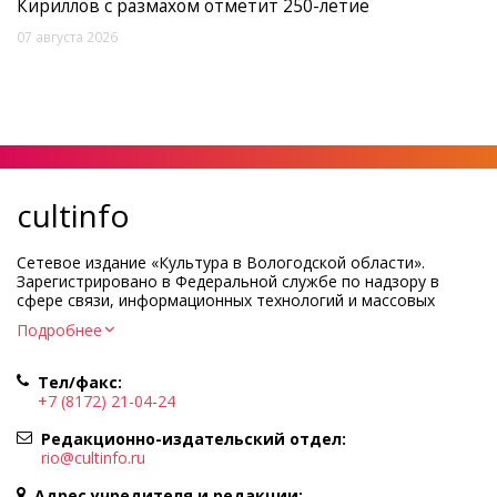
Кириллов с размахом отметит 250-летие
07 августа 2026
cultinfo
Сетевое издание «Культура в Вологодской области».
Зарегистрировано в Федеральной службе по надзору в
сфере связи, информационных технологий и массовых
коммуникаций.
Подробнее
Регистрационный номер и дата принятия решения о
регистрации: ЭЛ № ФС77-83275 от 19 мая 2022 г.
Тел/факс:
Учредитель КУ ВО «Информационно-аналитический центр
+7 (8172) 21-04-24
культуры»
Адрес учредителя и редакции: 160000, Вологодская обл., г.
Редакционно-издательский отдел:
Вологда, ул. Марии Ульяновой, д.10
rio@cultinfo.ru
Главный редактор — Легчанова Елена Григорьевна
Адрес учредителя и редакции: