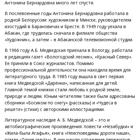
Антонина Бернардовна много лет спустя.
В послевоенные годы Антонина Бернардовна работала в
родной Белоруссии: художником в Минске, руководителем
изостудий в Барановичах и Бресте. В 1949 году уехала в
Абакан, где трудилась сначала в филиале общества
«Художник», а затем – в Абаканской телевизионной студии.
В 1966 году А.Б. Медведская приехала в Вологду, работала
в редакциях газет «Вологодский лесник», «Красный Север».
Ее приняли в Союз журналистов. Помимо
профессиональной деятельности она находила время для
литературного труда. В 1985 году вышла в свет первая
книга Медведской «Дарёнки», написанная для детей.
Главной темой книжки стали любовь к родной земле,
природе и людям. Юным читателям также были адресованы
сборники «Босиком по снегу» (рассказы) и «Чудеса в
решете» (стихи) с авторскими иллюстрациями.
Литературное наследие А. Б. Медведской – это и
автобиографические произведения: повести «Незабудки» и
«Жила-была Агафья», книга «Неисповедимы дороги наши»,
роман «Тихие омуты». В них нашли отражение пережитые