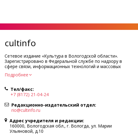
cultinfo
Сетевое издание «Культура в Вологодской области».
Зарегистрировано в Федеральной службе по надзору в
сфере связи, информационных технологий и массовых
коммуникаций.
Подробнее
Регистрационный номер и дата принятия решения о
регистрации: ЭЛ № ФС77-83275 от 19 мая 2022 г.
Тел/факс:
Учредитель КУ ВО «Информационно-аналитический центр
+7 (8172) 21-04-24
культуры»
Адрес учредителя и редакции: 160000, Вологодская обл., г.
Редакционно-издательский отдел:
Вологда, ул. Марии Ульяновой, д.10
rio@cultinfo.ru
Главный редактор — Легчанова Елена Григорьевна
Адрес учредителя и редакции:
Политика в отношении обработки персональных данных
160000, Вологодская обл., г. Вологда, ул. Марии
Ульяновой, д.10
При полном или частичном использовании информации