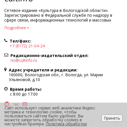
Сетевое издание «Культура в Вологодской области».
Зарегистрировано в Федеральной службе по надзору в
сфере связи, информационных технологий и массовых
коммуникаций.
Подробнее
Регистрационный номер и дата принятия решения о
регистрации: ЭЛ № ФС77-83275 от 19 мая 2022 г.
Тел/факс:
Учредитель КУ ВО «Информационно-аналитический центр
+7 (8172) 21-04-24
культуры»
Адрес учредителя и редакции: 160000, Вологодская обл., г.
Редакционно-издательский отдел:
Вологда, ул. Марии Ульяновой, д.10
rio@cultinfo.ru
Главный редактор — Легчанова Елена Григорьевна
Адрес учредителя и редакции:
Политика в отношении обработки персональных данных
160000, Вологодская обл., г. Вологда, ул. Марии
Ульяновой, д.10
При полном или частичном использовании информации
портала гиперссылка на cultinfo.ru обязательна.
Время работы:
Редакция не несет ответственности за достоверность
с 8:00 до 17:00
информации, содержащейся в рекламных объявлениях.
12+
Сайт использует сервис веб-аналитики Яндекс
метрика и технологию cookie, чтобы
пользоваться сайтом было удобнее. Вы
Принять
можете запретить обработку cookies в
настройках бразера.
Политика обработки