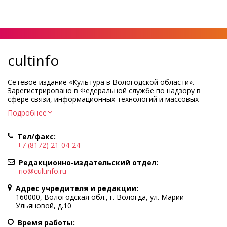
cultinfo
Сетевое издание «Культура в Вологодской области».
Зарегистрировано в Федеральной службе по надзору в
сфере связи, информационных технологий и массовых
коммуникаций.
Подробнее
Регистрационный номер и дата принятия решения о
регистрации: ЭЛ № ФС77-83275 от 19 мая 2022 г.
Тел/факс:
Учредитель КУ ВО «Информационно-аналитический центр
+7 (8172) 21-04-24
культуры»
Адрес учредителя и редакции: 160000, Вологодская обл., г.
Редакционно-издательский отдел:
Вологда, ул. Марии Ульяновой, д.10
rio@cultinfo.ru
Главный редактор — Легчанова Елена Григорьевна
Адрес учредителя и редакции:
Политика в отношении обработки персональных данных
160000, Вологодская обл., г. Вологда, ул. Марии
Ульяновой, д.10
При полном или частичном использовании информации
портала гиперссылка на cultinfo.ru обязательна.
Время работы: