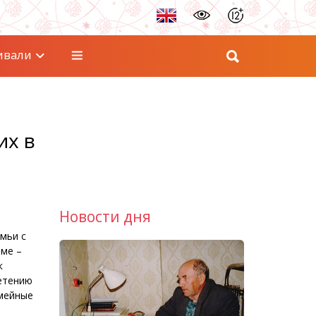
ивали
их в
Новости дня
мьи с
мме –
к
летению
емейные