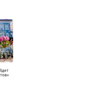
ойдет
етов»