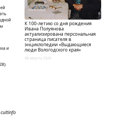
ией
ать
удной
К 100-летию со дня рождения
ты
Ивана Полуянова
актуализирована персональная
страница писателя в
энциклопедии «Выдающиеся
ха и
люди Вологодского края»
08 августа 2026
28).
cultinfo