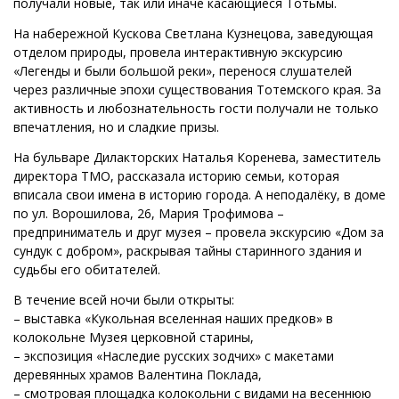
получали новые, так или иначе касающиеся Тотьмы.
На набережной Кускова Светлана Кузнецова, заведующая
отделом природы, провела интерактивную экскурсию
«Легенды и были большой реки», перенося слушателей
через различные эпохи существования Тотемского края. За
активность и любознательность гости получали не только
впечатления, но и сладкие призы.
На бульваре Дилакторских Наталья Коренева, заместитель
директора ТМО, рассказала историю семьи, которая
вписала свои имена в историю города. А неподалёку, в доме
по ул. Ворошилова, 26, Мария Трофимова –
предприниматель и друг музея – провела экскурсию «Дом за
сундук с добром», раскрывая тайны старинного здания и
судьбы его обитателей.
В течение всей ночи были открыты:
– выставка «Кукольная вселенная наших предков» в
колокольне Музея церковной старины,
– экспозиция «Наследие русских зодчих» с макетами
деревянных храмов Валентина Поклада,
– смотровая площадка колокольни с видами на весеннюю