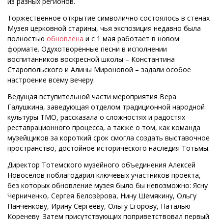
из разных регионов.
Торжественное открытие символично состоялось в стенах
Музея церковной старины, чья экспозиция недавно была
полностью
обновлена
и с 1 мая работает в новом
формате. Одухотворённые песни в исполнении
воспитанников воскресной школы – Константина
Старопольского и Алины Мироновой – задали особое
настроение всему вечеру.
Ведущая вступительной части мероприятия Вера
Галушкина, заведующая отделом традиционной народной
культуры ТМО, рассказала о сложностях и радостях
реставрационного процесса, а также о том, как команда
музейщиков за короткий срок смогла создать выставочное
пространство, достойное исторического наследия Тотьмы.
Директор Тотемского музейного объединения Алексей
Новосёлов поблагодарил ключевых участников проекта,
без которых обновление музея было бы невозможно: Ясну
Черниченко, Сергея Белозёрова, Нину Шемякину, Ольгу
Панченкову, Ирину Сергееву, Ольгу Егорову, Наталью
Кореневу. Затем присутствующих поприветствовал первый