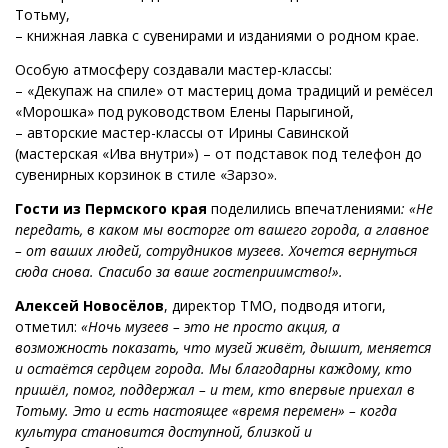
Тотьму,
– книжная лавка с сувенирами и изданиями о родном крае.
Особую атмосферу создавали мастер-классы:
– «Декупаж на спиле» от мастериц дома традиций и ремёсел
«Морошка» под руководством Елены Парыгиной,
– авторские мастер-классы от Ирины Савинской
(мастерская «Ива внутри») – от подставок под телефон до
сувенирных корзинок в стиле «Зарзо».
Гости из Пермского края
поделились впечатлениями
: «Не
передать, в каком мы восторге от вашего города, а главное
– от ваших людей, сотрудников музеев. Хочется вернуться
сюда снова. Спасибо за ваше гостеприимство!».
Алексей Новосёлов
, директор ТМО, подводя итоги,
отметил:
«Ночь музеев – это не просто акция, а
возможность показать, что музей живёт, дышит, меняется
и остаётся сердцем города. Мы благодарны каждому, кто
пришёл, помог, поддержал – и тем, кто впервые приехал в
Тотьму. Это и есть настоящее «время перемен» – когда
культура становится доступной, близкой и