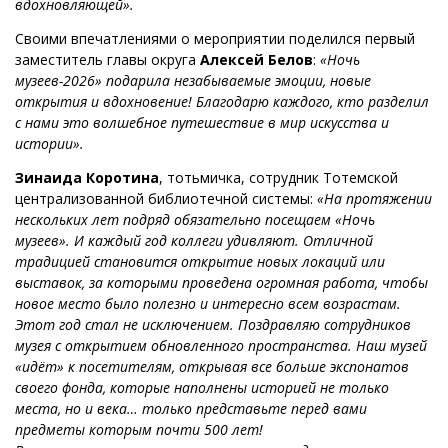
вдохновляющей».
Своими впечатлениями о мероприятии поделился первый
заместитель главы округа
Алексей Белов
:
«Ночь
музеев-2026» подарила незабываемые эмоции, новые
открытия и вдохновение! Благодарю каждого, кто разделил
с нами это волшебное путешествие в мир искусства и
истории».
Зинаида Коротина
, тотьмичка, сотрудник Тотемской
централизованной библиотечной системы:
«На протяжении
нескольких лет подряд обязательно посещаем «Ночь
музеев». И каждый год коллеги удивляют. Отличной
традицией становится открытие новых локаций или
выставок, за которыми проведена огромная работа, чтобы
новое место было полезно и интересно всем возрастам.
Этот год стал не исключением. Поздравляю сотрудников
музея с открытием обновленного пространства. Наш музей
«идёт» к посетителям, открывая все больше экспонатов
своего фонда, которые наполнены историей не только
места, но и века… только представьте перед вами
предметы которым почти 500 лет!