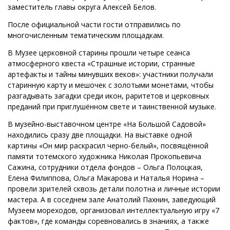
заместитель главы округа Алексей Белов.
После официальной части гости отправились по
многочисленным тематическим площадкам.
В Музее церковной старины прошли четыре сеанса
атмосферного квеста «Страшные истории, странные
артефакты и тайны минувших веков»: участники получали
старинную карту и мешочек с золотыми монетами, чтобы
разгадывать загадки среди икон, раритетов и церковных
преданий при приглушённом свете и таинственной музыке.
В музейно-выставочном центре «На Большой Садовой»
находились сразу две площадки. На выставке одной
картины «Он мир раскрасил черно-белый», посвящённой
памяти тотемского художника Николая Прокопьевича
Сажина, сотрудники отдела фондов – Ольга Полоцкая,
Елена Филиппова, Ольга Макарова и Наталья Норина –
провели зрителей сквозь детали полотна и личные истории
мастера. А в соседнем зале Анатолий Пахнин, заведующий
Музеем мореходов, организовал интеллектуальную игру «7
фактов», где команды соревновались в знаниях, а также