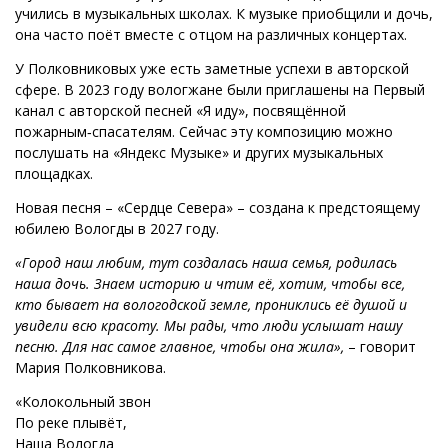
учились в музыкальных школах. К музыке приобщили и дочь,
она часто поёт вместе с отцом на различных концертах.
У Полковниковых уже есть заметные успехи в авторской
сфере. В 2023 году вологжане были приглашены на Первый
канал с авторской песней «Я иду», посвящённой
пожарным‑спасателям. Сейчас эту композицию можно
послушать на «Яндекс Музыке» и других музыкальных
площадках.
Новая песня – «Сердце Севера» – создана к предстоящему
юбилею Вологды в 2027 году.
«Город наш любим, тут создалась наша семья, родилась
наша дочь. Знаем историю и чтим её, хотим, чтобы все,
кто бывает на вологодской земле, прониклись её душой и
увидели всю красоту. Мы рады, что люди услышат нашу
песню. Для нас самое главное, чтобы она жила»,
– говорит
Мария Полковникова.
«Колокольный звон
По реке плывёт,
Наша Вологда