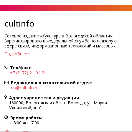
cultinfo
Сетевое издание «Культура в Вологодской области».
Зарегистрировано в Федеральной службе по надзору в
сфере связи, информационных технологий и массовых
коммуникаций.
Подробнее
Регистрационный номер и дата принятия решения о
регистрации: ЭЛ № ФС77-83275 от 19 мая 2022 г.
Тел/факс:
Учредитель КУ ВО «Информационно-аналитический центр
+7 (8172) 21-04-24
культуры»
Адрес учредителя и редакции: 160000, Вологодская обл., г.
Редакционно-издательский отдел:
Вологда, ул. Марии Ульяновой, д.10
rio@cultinfo.ru
Главный редактор — Легчанова Елена Григорьевна
Адрес учредителя и редакции:
Политика в отношении обработки персональных данных
160000, Вологодская обл., г. Вологда, ул. Марии
Ульяновой, д.10
При полном или частичном использовании информации
портала гиперссылка на cultinfo.ru обязательна.
Время работы:
Редакция не несет ответственности за достоверность
с 8:00 до 17:00
информации, содержащейся в рекламных объявлениях.