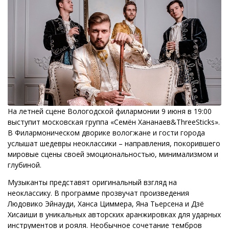
На летней сцене Вологодской филармонии 9 июня в 19:00
выступит московская группа «Семён Хананаев&ThreeSticks».
В Филармоническом дворике вологжане и гости города
услышат шедевры неоклассики – направления, покорившего
мировые сцены своей эмоциональностью, минимализмом и
глубиной.
Музыканты представят оригинальный взгляд на
неоклассику. В программе прозвучат произведения
Людовико Эйнауди, Ханса Циммера, Яна Тьерсена и Дзё
Хисаиши в уникальных авторских аранжировках для ударных
инструментов и рояля. Необычное сочетание тембров