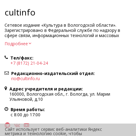
cultinfo
Сетевое издание «Культура в Вологодской области».
Зарегистрировано в Федеральной службе по надзору в
сфере связи, информационных технологий и массовых
коммуникаций.
Подробнее
Регистрационный номер и дата принятия решения о
регистрации: ЭЛ № ФС77-83275 от 19 мая 2022 г.
Тел/факс:
Учредитель КУ ВО «Информационно-аналитический центр
+7 (8172) 21-04-24
культуры»
Адрес учредителя и редакции: 160000, Вологодская обл., г.
Редакционно-издательский отдел:
Вологда, ул. Марии Ульяновой, д.10
rio@cultinfo.ru
Главный редактор — Легчанова Елена Григорьевна
Адрес учредителя и редакции:
Политика в отношении обработки персональных данных
160000, Вологодская обл., г. Вологда, ул. Марии
Ульяновой, д.10
При полном или частичном использовании информации
портала гиперссылка на cultinfo.ru обязательна.
Время работы:
Редакция не несет ответственности за достоверность
с 8:00 до 17:00
информации, содержащейся в рекламных объявлениях.
12+
Сайт использует сервис веб-аналитики Яндекс
метрика и технологию cookie, чтобы