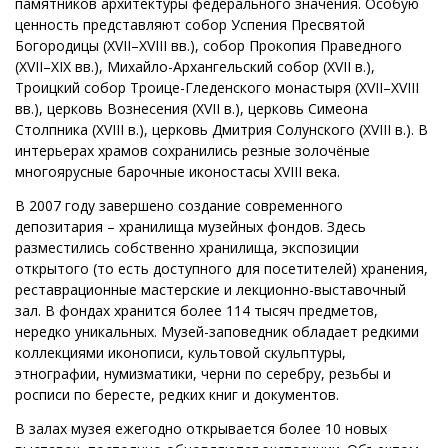
памятников архитектуры федерального значения. Особую
ценность представляют собор Успения Пресвятой
Богородицы (XVII–XVIII вв.), собор Прокопия Праведного
(XVII–XIX вв.), Михайло-Архангельский собор (XVII в.),
Троицкий собор Троице-Гледенского монастыря (XVII–XVIII
вв.), церковь Вознесения (XVII в.), церковь Симеона
Столпника (XVIII в.), церковь Дмитрия Солунского (XVIII в.). В
интерьерах храмов сохранились резные золочёные
многоярусные барочные иконостасы XVIII века.
В 2007 году завершено создание современного
депозитария – хранилища музейных фондов. Здесь
разместились собственно хранилища, экспозиции
открытого (то есть доступного для посетителей) хранения,
реставрационные мастерские и лекционно-выставочный
зал. В фондах хранится более 114 тысяч предметов,
нередко уникальных. Музей-заповедник обладает редкими
коллекциями иконописи, культовой скульптуры,
этнографии, нумизматики, черни по серебру, резьбы и
росписи по бересте, редких книг и документов.
В залах музея ежегодно открывается более 10 новых