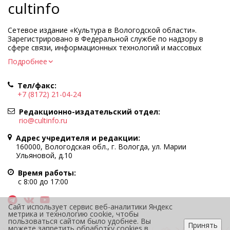
cultinfo
Сетевое издание «Культура в Вологодской области».
Зарегистрировано в Федеральной службе по надзору в
сфере связи, информационных технологий и массовых
коммуникаций.
Подробнее
Регистрационный номер и дата принятия решения о
регистрации: ЭЛ № ФС77-83275 от 19 мая 2022 г.
Тел/факс:
Учредитель КУ ВО «Информационно-аналитический центр
+7 (8172) 21-04-24
культуры»
Адрес учредителя и редакции: 160000, Вологодская обл., г.
Редакционно-издательский отдел:
Вологда, ул. Марии Ульяновой, д.10
rio@cultinfo.ru
Главный редактор — Легчанова Елена Григорьевна
Адрес учредителя и редакции:
Политика в отношении обработки персональных данных
160000, Вологодская обл., г. Вологда, ул. Марии
Ульяновой, д.10
При полном или частичном использовании информации
портала гиперссылка на cultinfo.ru обязательна.
Время работы:
Редакция не несет ответственности за достоверность
с 8:00 до 17:00
информации, содержащейся в рекламных объявлениях.
12+
Сайт использует сервис веб-аналитики Яндекс
метрика и технологию cookie, чтобы
пользоваться сайтом было удобнее. Вы
Принять
можете запретить обработку cookies в