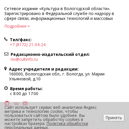
Сетевое издание «Культура в Вологодской области».
Зарегистрировано в Федеральной службе по надзору в
сфере связи, информационных технологий и массовых
коммуникаций.
Подробнее
Регистрационный номер и дата принятия решения о
регистрации: ЭЛ № ФС77-83275 от 19 мая 2022 г.
Тел/факс:
Учредитель КУ ВО «Информационно-аналитический центр
+7 (8172) 21-04-24
культуры»
Адрес учредителя и редакции: 160000, Вологодская обл., г.
Редакционно-издательский отдел:
Вологда, ул. Марии Ульяновой, д.10
rio@cultinfo.ru
Главный редактор — Легчанова Елена Григорьевна
Адрес учредителя и редакции:
Политика в отношении обработки персональных данных
160000, Вологодская обл., г. Вологда, ул. Марии
Ульяновой, д.10
При полном или частичном использовании информации
портала гиперссылка на cultinfo.ru обязательна.
Время работы:
Редакция не несет ответственности за достоверность
с 8:00 до 17:00
информации, содержащейся в рекламных объявлениях.
12+
Сайт использует сервис веб-аналитики Яндекс
метрика и технологию cookie, чтобы
пользоваться сайтом было удобнее. Вы
Принять
можете запретить обработку cookies в
настройках бразера.
Политика обработки
персональных данных
.