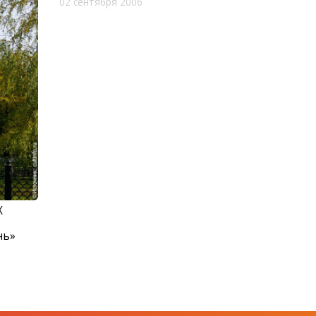
02 сентября 2006
X
нь»