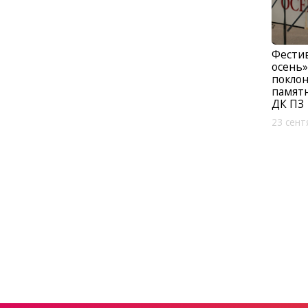
Фестив
осень»
поклон
памятн
ДК ПЗ
23 сент