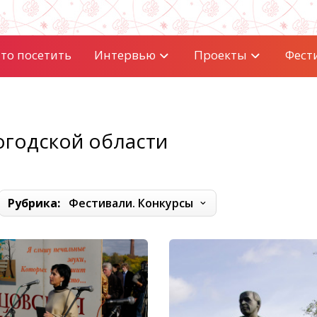
то посетить
Интервью
Проекты
Фест
огодской области
Рубрика:
Фестивали. Конкурсы