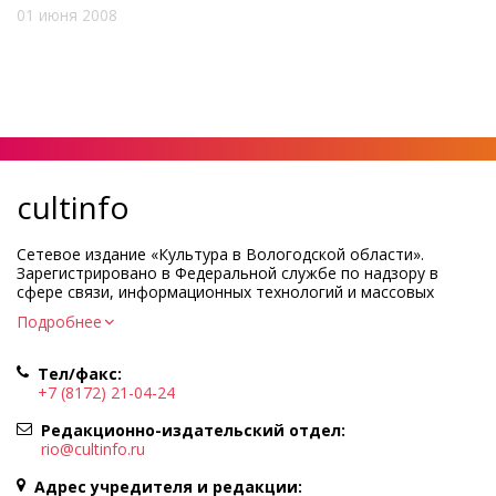
01 июня 2008
cultinfo
Сетевое издание «Культура в Вологодской области».
Зарегистрировано в Федеральной службе по надзору в
сфере связи, информационных технологий и массовых
коммуникаций.
Подробнее
Регистрационный номер и дата принятия решения о
регистрации: ЭЛ № ФС77-83275 от 19 мая 2022 г.
Тел/факс:
Учредитель КУ ВО «Информационно-аналитический центр
+7 (8172) 21-04-24
культуры»
Адрес учредителя и редакции: 160000, Вологодская обл., г.
Редакционно-издательский отдел:
Вологда, ул. Марии Ульяновой, д.10
rio@cultinfo.ru
Главный редактор — Легчанова Елена Григорьевна
Адрес учредителя и редакции: