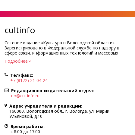
cultinfo
Сетевое издание «Культура в Вологодской области».
Зарегистрировано в Федеральной службе по надзору в
сфере связи, информационных технологий и массовых
коммуникаций.
Подробнее
Регистрационный номер и дата принятия решения о
регистрации: ЭЛ № ФС77-83275 от 19 мая 2022 г.
Тел/факс:
Учредитель КУ ВО «Информационно-аналитический центр
+7 (8172) 21-04-24
культуры»
Адрес учредителя и редакции: 160000, Вологодская обл., г.
Редакционно-издательский отдел:
Вологда, ул. Марии Ульяновой, д.10
rio@cultinfo.ru
Главный редактор — Легчанова Елена Григорьевна
Адрес учредителя и редакции:
Политика в отношении обработки персональных данных
160000, Вологодская обл., г. Вологда, ул. Марии
Ульяновой, д.10
При полном или частичном использовании информации
портала гиперссылка на cultinfo.ru обязательна.
Время работы:
Редакция не несет ответственности за достоверность
с 8:00 до 17:00
информации, содержащейся в рекламных объявлениях.