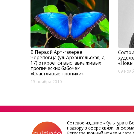
В Первой Арт-галерее
Состои
Череповца (ул. Архангельская, д.
художе
17) откроется выставка живых
«Новый
тропических бабочек
09 нояб
«Счастливые тропики»
15 ноября 2010
Сетевое издание «Культура в В
надзору в сфере связи, информ
Регистрационный номер и дата п