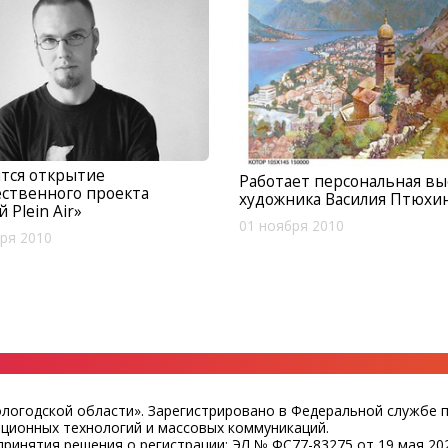
тся открытие
Работает персональная вы
ственного проекта
художника Василия Птюхи
 Plein Air»
01 ноября 2010
ря 2010
ологодской области». Зарегистрировано в Федеральной службе 
ационных технологий и массовых коммуникаций.
ринятия решения о регистрации: ЭЛ № ФС77-83275 от 19 мая 202