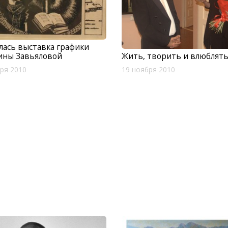
ась выставка графики
Жить, творить и влюблять
ины Завьяловой
19 ноября 2010
ря 2010