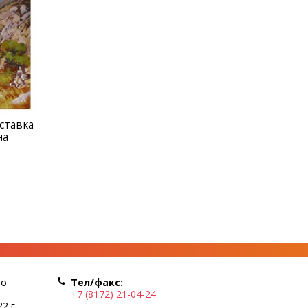
ставка
на
по
Тел/факс:
+7 (8172) 21-04-24
2 г.