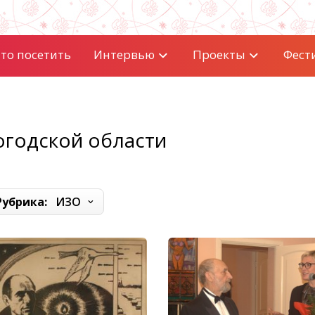
то посетить
Интервью
Проекты
Фест
огодской области
Рубрика:
ИЗО