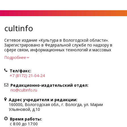
cultinfo
Сетевое издание «Культура в Вологодской области».
Зарегистрировано в Федеральной службе по надзору в
сфере связи, информационных технологий и массовых
коммуникаций.
Подробнее
Регистрационный номер и дата принятия решения о
регистрации: ЭЛ № ФС77-83275 от 19 мая 2022 г.
Тел/факс:
Учредитель КУ ВО «Информационно-аналитический центр
+7 (8172) 21-04-24
культуры»
Адрес учредителя и редакции: 160000, Вологодская обл., г.
Редакционно-издательский отдел:
Вологда, ул. Марии Ульяновой, д.10
rio@cultinfo.ru
Главный редактор — Легчанова Елена Григорьевна
Адрес учредителя и редакции:
Политика в отношении обработки персональных данных
160000, Вологодская обл., г. Вологда, ул. Марии
Ульяновой, д.10
При полном или частичном использовании информации
портала гиперссылка на cultinfo.ru обязательна.
Время работы:
Редакция не несет ответственности за достоверность
с 8:00 до 17:00
информации, содержащейся в рекламных объявлениях.