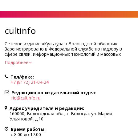
cultinfo
Сетевое издание «Культура в Вологодской области».
Зарегистрировано в Федеральной службе по надзору в
сфере связи, информационных технологий и массовых
коммуникаций.
Подробнее
Регистрационный номер и дата принятия решения о
регистрации: ЭЛ № ФС77-83275 от 19 мая 2022 г.
Тел/факс:
Учредитель КУ ВО «Информационно-аналитический центр
+7 (8172) 21-04-24
культуры»
Адрес учредителя и редакции: 160000, Вологодская обл., г.
Редакционно-издательский отдел:
Вологда, ул. Марии Ульяновой, д.10
rio@cultinfo.ru
Главный редактор — Легчанова Елена Григорьевна
Адрес учредителя и редакции:
Политика в отношении обработки персональных данных
160000, Вологодская обл., г. Вологда, ул. Марии
Ульяновой, д.10
При полном или частичном использовании информации
портала гиперссылка на cultinfo.ru обязательна.
Время работы:
Редакция не несет ответственности за достоверность
с 8:00 до 17:00
информации, содержащейся в рекламных объявлениях.